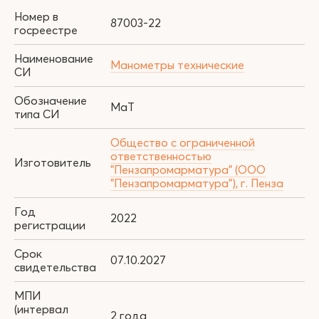
Номер в
87003-22
госреестре
Наименование
Манометры технические
СИ
Обозначение
МаТ
типа СИ
Общество с ограниченной
ответственностью
Изготовитель
"Пензапромарматура" (ООО
"Пензапромарматура"), г. Пенза
Год
2022
регистрации
Срок
07.10.2027
свидетельства
МПИ
(интервал
2 года