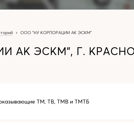
аторий
ООО "НУ КОРПОРАЦИИ АК ЭСКМ"
И АК ЭСКМ", Г. КРАСН
оказывающие ТМ, ТВ, ТМВ и ТМТБ