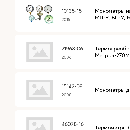
10135-15
Манометры из
МП-У, ВП-У, 
2015
21968-06
Термопреобра
Метран-270МП
2006
15142-08
Манометры д
2008
46078-16
Термометры 