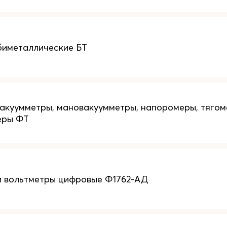
биметаллические БТ
акуумметры, мановакуумметры, напоромеры, тягом
еры ФТ
 вольтметры цифровые Ф1762-АД