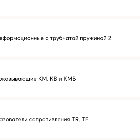
еформационные с трубчатой пружиной 2
оказывающие КM, КB и КMB
зователи сопротивления TR, TF