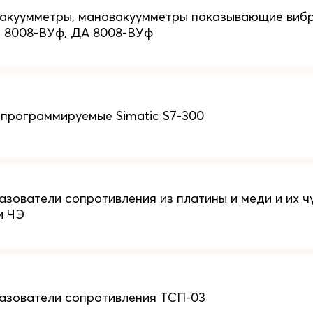
вакуумметры, мановакуумметры показывающие виб
 8008-ВУф, ДА 8008-ВУф
программируемые Simatic S7-300
зователи сопротивления из платины и меди и их ч
и ЧЭ
азователи сопротивления ТСП-03