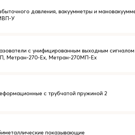
быточного давления, вакуумметры и мановакуум
МВП-У
зователи с унифицированным выходным сигналом
, Метран-270-Ex, Метран-270МП-Ex
еформационные с трубчатой пружиной 2
биметаллические показывающие