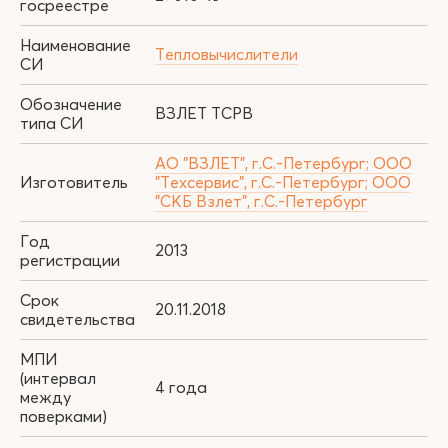
госреестре
Наименование
Тепловычислители
СИ
Обозначение
ВЗЛЕТ ТСРВ
типа СИ
АО "ВЗЛЕТ", г.С.-Петербург; ООО
Изготовитель
"Техсервис", г.С.-Петербург; ООО
"СКБ Взлет", г.С.-Петербург
Год
2013
регистрации
Срок
20.11.2018
свидетельства
МПИ
(интервал
4 года
между
поверками)