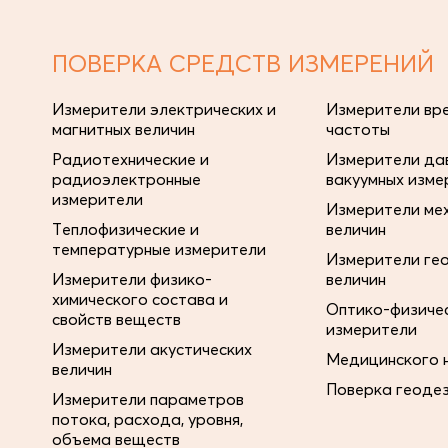
ПОВЕРКА СРЕДСТВ ИЗМЕРЕНИЙ
Измерители электрических и
Измерители вре
магнитных величин
частоты
Радиотехнические и
Измерители дав
радиоэлектронные
вакуумных изме
измерители
Измерители ме
Теплофизические и
величин
температурные измерители
Измерители ге
Измерители физико-
величин
химического состава и
Оптико-физиче
свойств веществ
измерители
Измерители акустических
Медицинского 
величин
Поверка геоде
Измерители параметров
потока, расхода, уровня,
объема веществ