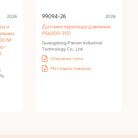
99094-26
2026
2026
сы и
Датчики перепада давления
альных
PS6000-3151
000 №
Guangdong Parsen Industrial
мо-
Technology Co., Ltd
О
Описание типа
Методика поверки
й
Л»