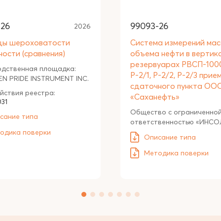
-26
99093-26
2026
цы шероховатости
Система измерений мас
ности (сравнения)
объема нефти в вертик
резервуарах РВСП-10
одственная площадка:
Р-2/1, Р-2/2, Р-2/3 прие
N PRIDE INSTRUMENT INC.
сдаточного пункта ОО
йствия реестра:
«Саханефть»
031
Общество с ограниченно
сание типа
ответственностью «ИНСО
одика поверки
Описание типа
Методика поверки