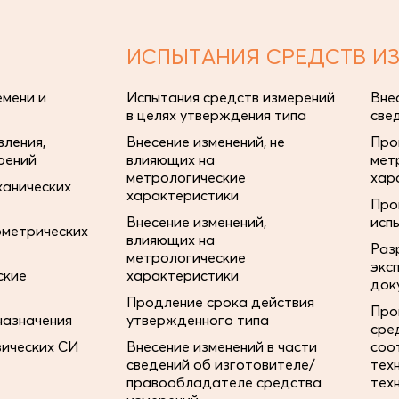
ИСПЫТАНИЯ СРЕДСТВ И
мени и
Испытания средств измерений
Вне
в целях утверждения типа
све
ления,
Внесение изменений, не
Про
рений
влияющих на
мет
метрологические
хар
ханических
характеристики
Про
Внесение изменений,
исп
ометрических
влияющих на
Раз
метрологические
экс
ские
характеристики
док
Продление срока действия
Про
назначения
утвержденного типа
сре
зических СИ
Внесение изменений в части
соо
сведений об изготовителе/
тех
правообладателе средства
тех