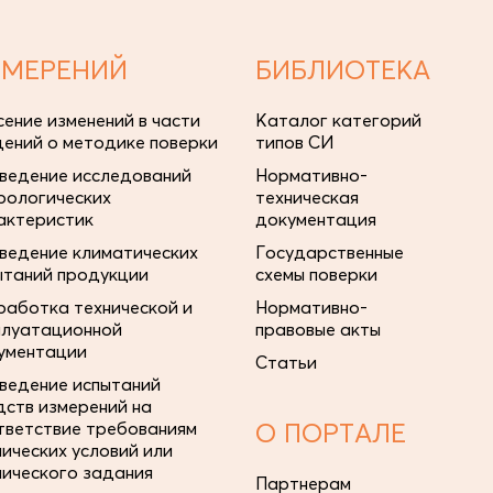
ЗМЕРЕНИЙ
БИБЛИОТЕКА
сение изменений в части
Каталог категорий
дений о методике поверки
типов СИ
ведение исследований
Нормативно-
рологических
техническая
актеристик
документация
ведение климатических
Государственные
ытаний продукции
схемы поверки
работка технической и
Нормативно-
плуатационной
правовые акты
ументации
Статьи
ведение испытаний
дств измерений на
тветствие требованиям
О ПОРТАЛЕ
нических условий или
нического задания
Партнерам