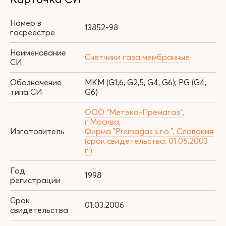
Номер в
13852-98
госреестре
Наименование
Счетчики газа мембранные
СИ
Обозначение
MKM (G1,6, G2,5, G4, G6); PG (G4,
типа СИ
G6)
ООО "Метэко-Премагаз",
г.Москва;
Изготовитель
Фирма "Premagas s.r.o.", Словакия
(срок свидетельства: 01.05.2003
г.)
Год
1998
регистрации
Срок
01.03.2006
свидетельства