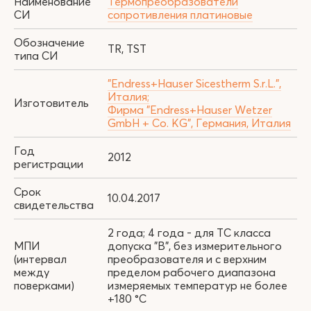
Наименование
Термопреобразователи
СИ
сопротивления платиновые
Обозначение
TR, TST
типа СИ
"Endress+Hauser Sicestherm S.r.L.",
Италия;
Изготовитель
Фирма "Endress+Hauser Wetzer
GmbH + Co. KG", Германия, Италия
Год
2012
регистрации
Срок
10.04.2017
свидетельства
2 года; 4 года - для ТС класса
МПИ
допуска "В", без измерительного
(интервал
преобразователя и с верхним
между
пределом рабочего диапазона
поверками)
измеряемых температур не более
+180 °С