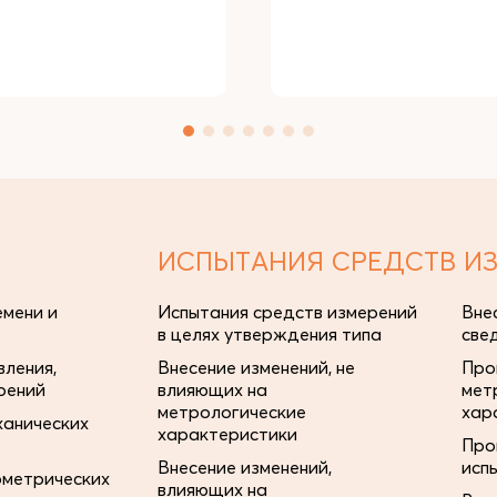
ИСПЫТАНИЯ СРЕДСТВ И
мени и
Испытания средств измерений
Вне
в целях утверждения типа
све
ления,
Внесение изменений, не
Про
рений
влияющих на
мет
метрологические
хар
ханических
характеристики
Про
Внесение изменений,
исп
ометрических
влияющих на