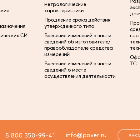
Раз
метрологические
экс
ские
характеристики
док
Продление срока действия
Про
назначения
утвержденного типа
сре
зических СИ
Внесение изменений в части
соо
сведений об изготовителе/
тех
правообладателе средства
тех
измерений
Офо
Внесение изменений в части
ТС
сведений о месте
осуществления деятельности
info@pover.ru
8 800 350-99-41
ЗАКА