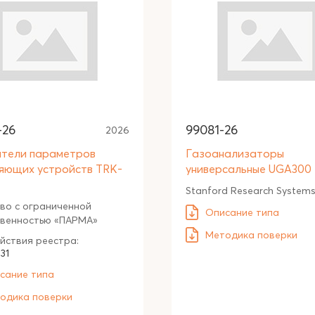
-26
99081-26
2026
тели параметров
Газоанализаторы
яющих устройств TRК-
универсальные UGA300
Stanford Research Systems,
во с ограниченной
Описание типа
твенностью «ПАРМА»
Методика поверки
йствия реестра:
31
сание типа
одика поверки