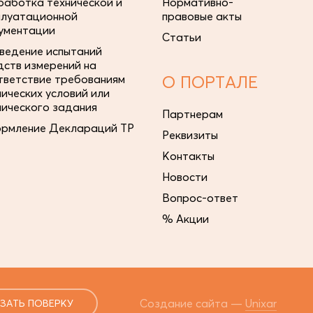
работка технической и
Нормативно-
плуатационной
правовые акты
ументации
Статьи
ведение испытаний
дств измерений на
тветствие требованиям
О ПОРТАЛЕ
нических условий или
нического задания
Партнерам
рмление Деклараций ТР
Реквизиты
Контакты
Новости
Вопрос-ответ
% Акции
Создание сайта —
Unixar
ЗАТЬ ПОВЕРКУ