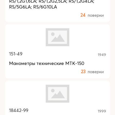
RS/1,2G1,6LA; RS/1,2G2,5LA; RS/1,2G4LA;
RS/5G6LA; RS/6G10LA
24
поверки
151-49
1949
Манометры технические МТК-150
23
поверки
18442-99
1999