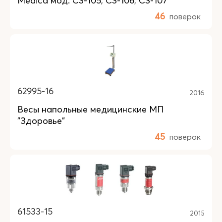
Medica мод. CS-105, CS-106, CS-107
46
поверок
62995-16
2016
Весы напольные медицинские МП
"Здоровье"
45
поверок
61533-15
2015