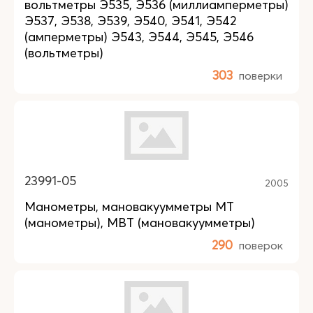
вольтметры Э535, Э536 (миллиамперметры)
Э537, Э538, Э539, Э540, Э541, Э542
(амперметры) Э543, Э544, Э545, Э546
(вольтметры)
303
поверки
23991-05
2005
Манометры, мановакуумметры МТ
(манометры), МВТ (мановакуумметры)
290
поверок