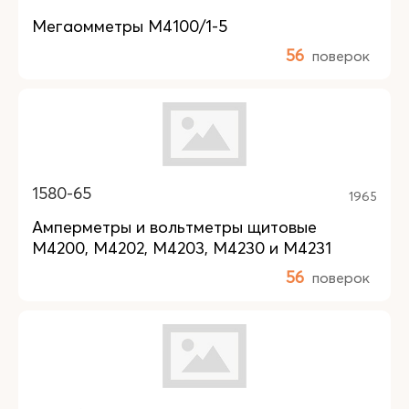
Мегаомметры М4100/1-5
56
поверок
1580-65
1965
Амперметры и вольтметры щитовые
М4200, М4202, М4203, М4230 и М4231
56
поверок