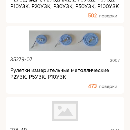
Р10УЗК, Р20УЗК, Р30УЗК, Р50УЗК, Р100УЗК
502
поверки
35279-07
2007
Рулетки измерительные металлические
Р2УЗК, Р5УЗК, Р10УЗК
473
поверки
276-49