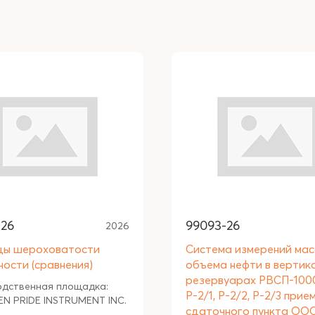
-26
99093-26
2026
цы шероховатости
Система измерений мас
ности (сравнения)
объема нефти в вертик
резервуарах РВСП-10
одственная площадка:
Р-2/1, Р-2/2, Р-2/3 прие
N PRIDE INSTRUMENT INC.
сдаточного пункта ОО