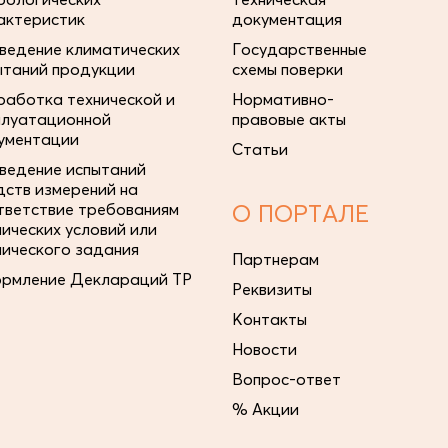
актеристик
документация
ведение климатических
Государственные
ытаний продукции
схемы поверки
работка технической и
Нормативно-
плуатационной
правовые акты
ументации
Статьи
ведение испытаний
дств измерений на
тветствие требованиям
О ПОРТАЛЕ
нических условий или
нического задания
Партнерам
рмление Деклараций ТР
Реквизиты
Контакты
Новости
Вопрос-ответ
% Акции