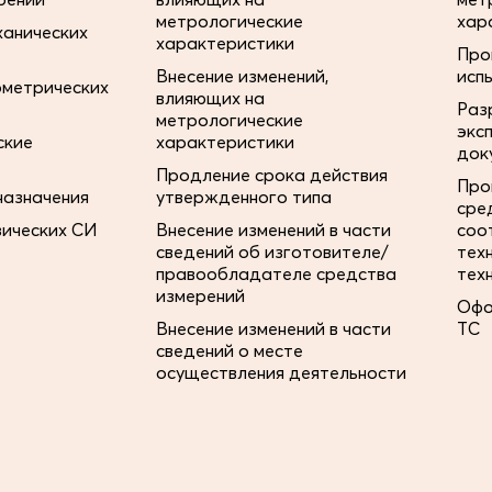
метрологические
хар
ханических
характеристики
Про
Внесение изменений,
исп
ометрических
влияющих на
Раз
метрологические
экс
ские
характеристики
док
Продление срока действия
Про
назначения
утвержденного типа
сре
зических СИ
Внесение изменений в части
соо
сведений об изготовителе/
тех
правообладателе средства
тех
измерений
Офо
Внесение изменений в части
ТС
сведений о месте
осуществления деятельности