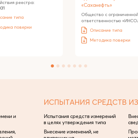
йствия реестра:
«Саханефть»
031
Общество с ограниченно
сание типа
ответственностью «ИНСО
одика поверки
Описание типа
Методика поверки
ИСПЫТАНИЯ СРЕДСТВ И
мени и
Испытания средств измерений
Вне
в целях утверждения типа
све
ления,
Внесение изменений, не
Про
рений
влияющих на
мет