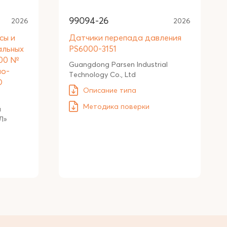
99094-26
2026
2026
сы и
Датчики перепада давления
альных
PS6000-3151
000 №
Guangdong Parsen Industrial
мо-
Technology Co., Ltd
О
Описание типа
Методика поверки
й
Л»