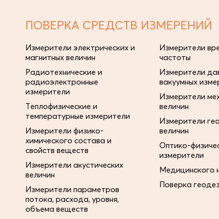
ПОВЕРКА СРЕДСТВ ИЗМЕРЕНИЙ
Измерители электрических и
Измерители вре
магнитных величин
частоты
Радиотехнические и
Измерители дав
радиоэлектронные
вакуумных изме
измерители
Измерители ме
Теплофизические и
величин
температурные измерители
Измерители ге
Измерители физико-
величин
химического состава и
Оптико-физиче
свойств веществ
измерители
Измерители акустических
Медицинского 
величин
Поверка геоде
Измерители параметров
потока, расхода, уровня,
объема веществ