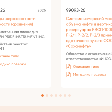
-26
99093-26
2026
цы шероховатости
Система измерений мас
ности (сравнения)
объема нефти в вертик
резервуарах РВСП-10
одственная площадка:
Р-2/1, Р-2/2, Р-2/3 прие
N PRIDE INSTRUMENT INC.
сдаточного пункта ОО
йствия реестра:
«Саханефть»
031
Общество с ограниченно
сание типа
ответственностью «ИНСО
одика поверки
Описание типа
Методика поверки