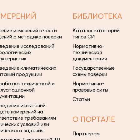
ЗМЕРЕНИЙ
БИБЛИОТЕКА
сение изменений в части
Каталог категорий
дений о методике поверки
типов СИ
ведение исследований
Нормативно-
рологических
техническая
актеристик
документация
ведение климатических
Государственные
ытаний продукции
схемы поверки
работка технической и
Нормативно-
плуатационной
правовые акты
ументации
Статьи
ведение испытаний
дств измерений на
тветствие требованиям
О ПОРТАЛЕ
нических условий или
нического задания
Партнерам
рмление Деклараций ТР