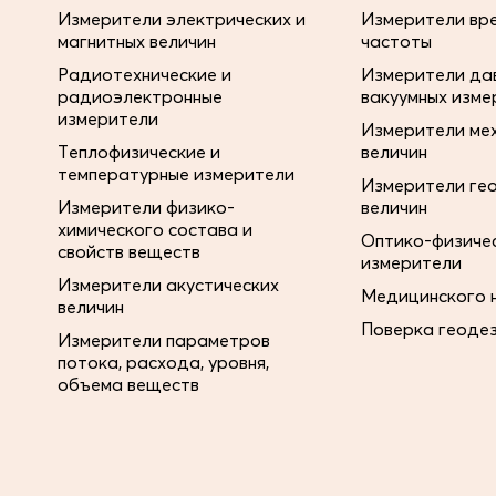
Измерители электрических и
Измерители вре
магнитных величин
частоты
Радиотехнические и
Измерители дав
радиоэлектронные
вакуумных изме
измерители
Измерители ме
Теплофизические и
величин
температурные измерители
Измерители ге
Измерители физико-
величин
химического состава и
Оптико-физиче
свойств веществ
измерители
Измерители акустических
Медицинского 
величин
Поверка геоде
Измерители параметров
потока, расхода, уровня,
объема веществ