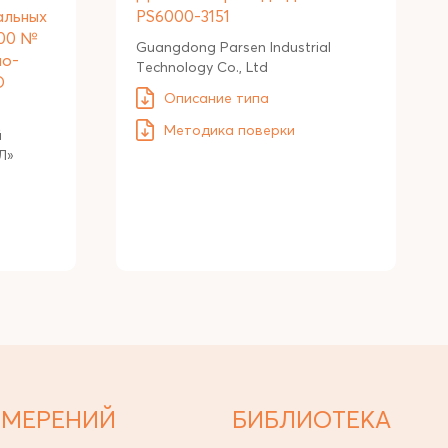
альных
PS6000-3151
000 №
Guangdong Parsen Industrial
мо-
Technology Co., Ltd
О
Описание типа
Методика поверки
й
Л»
ЗМЕРЕНИЙ
БИБЛИОТЕКА