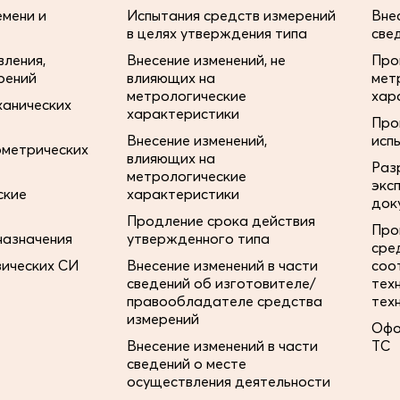
мени и
Испытания средств измерений
Вне
в целях утверждения типа
све
ления,
Внесение изменений, не
Про
рений
влияющих на
мет
метрологические
хар
ханических
характеристики
Про
Внесение изменений,
исп
ометрических
влияющих на
Раз
метрологические
экс
ские
характеристики
док
Продление срока действия
Про
назначения
утвержденного типа
сре
зических СИ
Внесение изменений в части
соо
сведений об изготовителе/
тех
правообладателе средства
тех
измерений
Офо
Внесение изменений в части
ТС
сведений о месте
осуществления деятельности