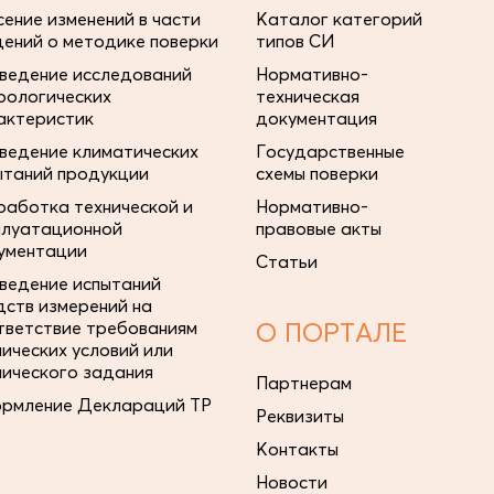
сение изменений в части
Каталог категорий
дений о методике поверки
типов СИ
ведение исследований
Нормативно-
рологических
техническая
актеристик
документация
ведение климатических
Государственные
ытаний продукции
схемы поверки
работка технической и
Нормативно-
плуатационной
правовые акты
ументации
Статьи
ведение испытаний
дств измерений на
тветствие требованиям
О ПОРТАЛЕ
нических условий или
нического задания
Партнерам
рмление Деклараций ТР
Реквизиты
Контакты
Новости