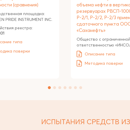
ности (сравнения)
объема нефти в вертик
резервуарах РВСП-10
одственная площадка:
Р-2/1, Р-2/2, Р-2/3 прие
N PRIDE INSTRUMENT INC.
сдаточного пункта ОО
йствия реестра:
«Саханефть»
031
Общество с ограниченно
сание типа
ответственностью «ИНСО
одика поверки
Описание типа
Методика поверки
ИСПЫТАНИЯ СРЕДСТВ И