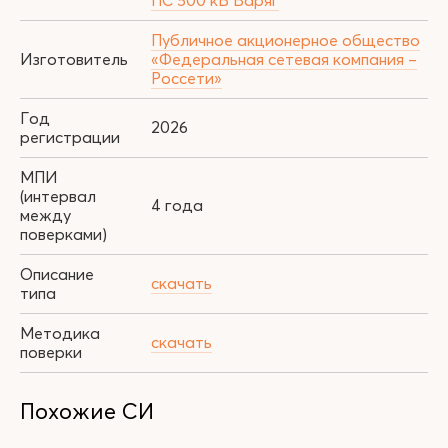
ПC 500 кВ Варяг
Публичное акционерное общество
Изготовитель
«Федеральная сетевая компания –
Россети»
Год
2026
регистрации
МПИ
(интервал
4 года
между
поверками)
Описание
скачать
типа
Методика
скачать
поверки
Похожие СИ