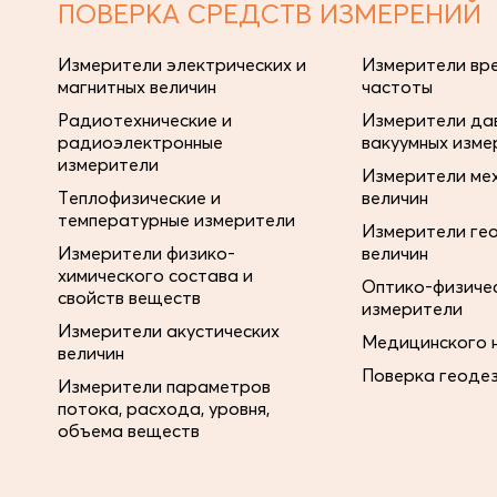
ПОВЕРКА СРЕДСТВ ИЗМЕРЕНИЙ
Измерители электрических и
Измерители вре
магнитных величин
частоты
Радиотехнические и
Измерители дав
радиоэлектронные
вакуумных изме
измерители
Измерители ме
Теплофизические и
величин
температурные измерители
Измерители ге
Измерители физико-
величин
химического состава и
Оптико-физиче
свойств веществ
измерители
Измерители акустических
Медицинского 
величин
Поверка геоде
Измерители параметров
потока, расхода, уровня,
объема веществ