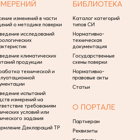
ЗМЕРЕНИЙ
БИБЛИОТЕКА
сение изменений в части
Каталог категорий
дений о методике поверки
типов СИ
ведение исследований
Нормативно-
рологических
техническая
актеристик
документация
ведение климатических
Государственные
ытаний продукции
схемы поверки
работка технической и
Нормативно-
плуатационной
правовые акты
ументации
Статьи
ведение испытаний
дств измерений на
тветствие требованиям
О ПОРТАЛЕ
нических условий или
нического задания
Партнерам
рмление Деклараций ТР
Реквизиты