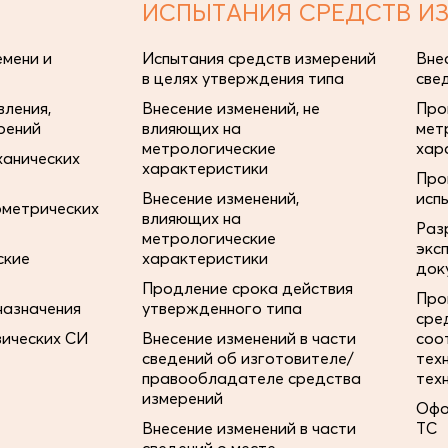
ИСПЫТАНИЯ СРЕДСТВ И
мени и
Испытания средств измерений
Вне
в целях утверждения типа
све
ления,
Внесение изменений, не
Про
рений
влияющих на
мет
метрологические
хар
ханических
характеристики
Про
Внесение изменений,
исп
ометрических
влияющих на
Раз
метрологические
экс
ские
характеристики
док
Продление срока действия
Про
назначения
утвержденного типа
сре
зических СИ
Внесение изменений в части
соо
сведений об изготовителе/
тех
правообладателе средства
тех
измерений
Офо
Внесение изменений в части
ТС