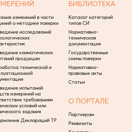
ЗМЕРЕНИЙ
БИБЛИОТЕКА
сение изменений в части
Каталог категорий
дений о методике поверки
типов СИ
ведение исследований
Нормативно-
рологических
техническая
актеристик
документация
ведение климатических
Государственные
ытаний продукции
схемы поверки
работка технической и
Нормативно-
плуатационной
правовые акты
ументации
Статьи
ведение испытаний
дств измерений на
тветствие требованиям
О ПОРТАЛЕ
нических условий или
нического задания
Партнерам
рмление Деклараций ТР
Реквизиты