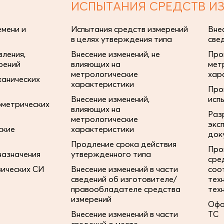
ИСПЫТАНИЯ СРЕДСТВ И
мени и
Испытания средств измерений
Вне
в целях утверждения типа
све
ления,
Внесение изменений, не
Про
рений
влияющих на
мет
метрологические
хар
ханических
характеристики
Про
Внесение изменений,
исп
ометрических
влияющих на
Раз
метрологические
экс
ские
характеристики
док
Продление срока действия
Про
назначения
утвержденного типа
сре
зических СИ
Внесение изменений в части
соо
сведений об изготовителе/
тех
правообладателе средства
тех
измерений
Офо
Внесение изменений в части
ТС