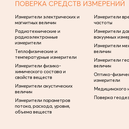
ПОВЕРКА СРЕДСТВ ИЗМЕРЕНИЙ
Измерители электрических и
Измерители вре
магнитных величин
частоты
Радиотехнические и
Измерители дав
радиоэлектронные
вакуумных изме
измерители
Измерители ме
Теплофизические и
величин
температурные измерители
Измерители ге
Измерители физико-
величин
химического состава и
Оптико-физиче
свойств веществ
измерители
Измерители акустических
Медицинского 
величин
Поверка геоде
Измерители параметров
потока, расхода, уровня,
объема веществ