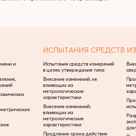
ИСПЫТАНИЯ СРЕДСТВ И
мени и
Испытания средств измерений
Вне
в целях утверждения типа
све
ления,
Внесение изменений, не
Про
рений
влияющих на
мет
метрологические
хар
ханических
характеристики
Про
Внесение изменений,
исп
ометрических
влияющих на
Раз
метрологические
экс
ские
характеристики
док
Продление срока действия