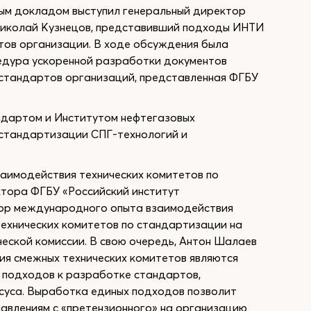
ным докладом выступил генеральный директор
Николай Кузнецов, представивший подходы ИНТИ
тов организации. В ходе обсуждения была
едура ускоренной разработки документов
 стандартов организаций, представленная ФГБУ
ндартом и Институтом нефтегазовых
 стандартизации СПГ-технологий и
аимодействия технических комитетов по
ктора ФГБУ «Российский институт
зор международного опыта взаимодействия
технических комитетов по стандартизации на
ской комиссии. В свою очередь, Антон Шалаев
ия смежных технических комитетов являются
 подходов к разработке стандартов,
суса. Выработка единых подходов позволит
равлениям с «претензионного» на организацию