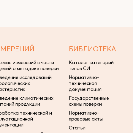
ЗМЕРЕНИЙ
БИБЛИОТЕКА
сение изменений в части
Каталог категорий
дений о методике поверки
типов СИ
ведение исследований
Нормативно-
рологических
техническая
актеристик
документация
ведение климатических
Государственные
ытаний продукции
схемы поверки
работка технической и
Нормативно-
плуатационной
правовые акты
ументации
Статьи