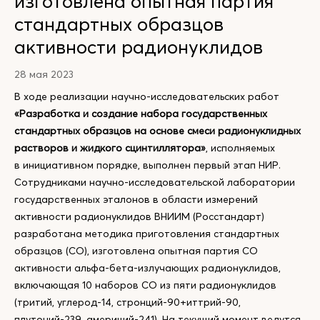
изготовлена опытная партия
стандартных образцов
активности радионуклидов
28 мая 2023
В ходе реализации научно-исследовательских работ
«Разработка и создание набора государственных
стандартных образцов на основе смеси радионуклидных
растворов и жидкого сцинтиллятора»
, исполняемых
в инициативном порядке, выполнен первый этап НИР.
Сотрудниками научно-исследовательской лаборатории
государственных эталонов в области измерений
активности радионуклидов ВНИИМ (Росстандарт)
разработана методика приготовления стандартных
образцов (СО), изготовлена опытная партия СО
активности альфа-бета-излучающих радионуклидов,
включающая 10 наборов СО из пяти радионуклидов
(тритий, углерод-14, стронций-90+иттрий-90,
плутоний-239, америций-241). На текущий момент ведутся