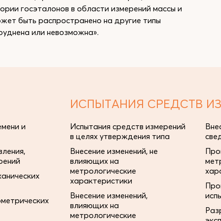
рии госэталонов в области измерений массы и
ожет быть распространено на другие типы
руднена или невозможна».
ИСПЫТАНИЯ СРЕДСТВ И
мени и
Испытания средств измерений
Вне
в целях утверждения типа
све
ления,
Внесение изменений, не
Про
рений
влияющих на
мет
метрологические
хар
ханических
характеристики
Про
Внесение изменений,
исп
ометрических
влияющих на
Раз
метрологические
экс