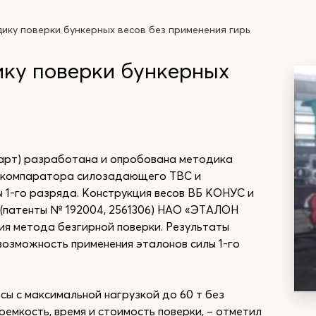
ку поверки бункерных весов без применения гирь
ку поверки бункерных
арт) разработана и опробована методика
м компаратора силозадающего ТВС и
 1-го разряда. Конструкция весов ВБ КОНУС и
(патенты № 192004, 2561306) НАО «ЭТАЛОН
ия метода безгирной поверки. Результаты
озможность применения эталонов силы 1-го
сы с максимальной нагрузкой до 60 т без
емкость, время и стоимость поверки, – отметил