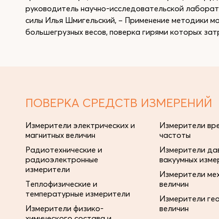
руководитель научно-исследовательской лаборато
силы Илья Шмигельский, – Применение методики м
большегрузных весов, поверка гирями которых зат
ПОВЕРКА СРЕДСТВ ИЗМЕРЕНИЙ
Измерители электрических и
Измерители вре
магнитных величин
частоты
Радиотехнические и
Измерители дав
радиоэлектронные
вакуумных изме
измерители
Измерители ме
Теплофизические и
величин
температурные измерители
Измерители ге
Измерители физико-
величин
химического состава и