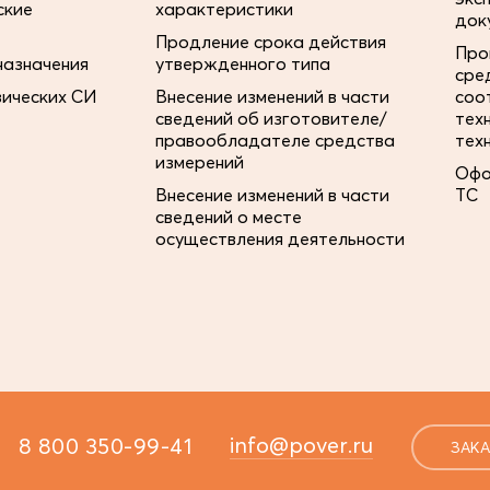
ские
характеристики
док
Продление срока действия
Про
назначения
утвержденного типа
сре
зических СИ
Внесение изменений в части
соо
сведений об изготовителе/
тех
правообладателе средства
тех
измерений
Офо
Внесение изменений в части
ТС
сведений о месте
осуществления деятельности
info@pover.ru
8 800 350-99-41
ЗАКА