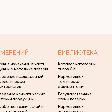
ЗМЕРЕНИЙ
БИБЛИОТЕКА
сение изменений в части
Каталог категорий
дений о методике поверки
типов СИ
ведение исследований
Нормативно-
рологических
техническая
актеристик
документация
ведение климатических
Государственные
ытаний продукции
схемы поверки
работка технической и
Нормативно-
плуатационной
правовые акты