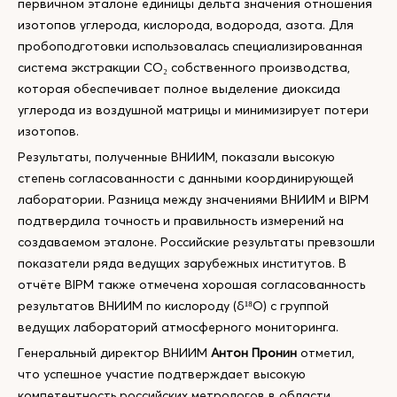
первичном эталоне единицы дельта значения отношения
изотопов углерода, кислорода, водорода, азота. Для
пробоподготовки использовалась специализированная
система экстракции CO₂ собственного производства,
которая обеспечивает полное выделение диоксида
углерода из воздушной матрицы и минимизирует потери
изотопов.
Результаты, полученные ВНИИМ, показали высокую
степень согласованности с данными координирующей
лаборатории. Разница между значениями ВНИИМ и BIPM
подтвердила точность и правильность измерений на
создаваемом эталоне. Российские результаты превзошли
показатели ряда ведущих зарубежных институтов. В
отчёте BIPM также отмечена хорошая согласованность
результатов ВНИИМ по кислороду (δ¹⁸O) с группой
ведущих лабораторий атмосферного мониторинга.
Генеральный директор ВНИИМ
Антон Пронин
отметил,
что успешное участие подтверждает высокую
компетентность российских метрологов в области