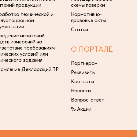
ытаний продукции
схемы поверки
работка технической и
Нормативно-
плуатационной
правовые акты
ументации
Статьи
ведение испытаний
дств измерений на
тветствие требованиям
О ПОРТАЛЕ
нических условий или
нического задания
Партнерам
рмление Деклараций ТР
Реквизиты
Контакты
Новости
Вопрос-ответ
% Акции