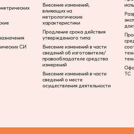
Внесение изменений,
исп
ометрических
влияющих на
Раз
метрологические
экс
ские
характеристики
док
Продление срока действия
Про
назначения
утвержденного типа
сре
зических СИ
Внесение изменений в части
соо
сведений об изготовителе/
тех
правообладателе средства
тех
измерений
Офо
Внесение изменений в части
ТС
сведений о месте
осуществления деятельности