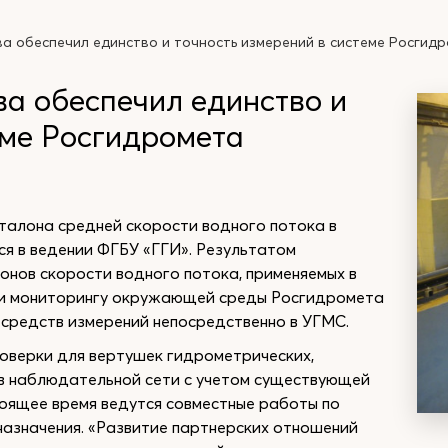
а обеспечил единство и точность измерений в системе Росгид
а обеспечил единство и
еме Росгидромета
талона средней скорости водного потока в
ося в ведении ФГБУ «ГГИ». Результатом
онов скорости водного потока, применяемых в
 и мониторингу окружающей среды Росгидромета
 средств измерений непосредственно в УГМС.
оверки для вертушек гидрометрических,
в наблюдательной сети с учетом существующей
тоящее время ведутся совместные работы по
назначения. «Развитие партнерских отношений