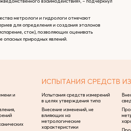
ежведомственного взаимодействия», – подчеркнул
чества метрологи и гидрологи отмечают
риев для определения и создания эталонов
спарение, сток), позволяющих оценивать
е опасных природных явлений.
ИСПЫТАНИЯ СРЕДСТВ И
мени и
Испытания средств измерений
Вне
в целях утверждения типа
све
ления,
Внесение изменений, не
Про
рений
влияющих на
мет
метрологические
хар
ханических
характеристики
Про