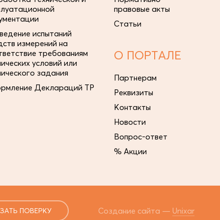
плуатационной
правовые акты
ументации
Статьи
ведение испытаний
дств измерений на
тветствие требованиям
О ПОРТАЛЕ
нических условий или
нического задания
Партнерам
рмление Деклараций ТР
Реквизиты
Контакты
Новости
Вопрос-ответ
% Акции
Создание сайта —
Unixar
ЗАТЬ ПОВЕРКУ