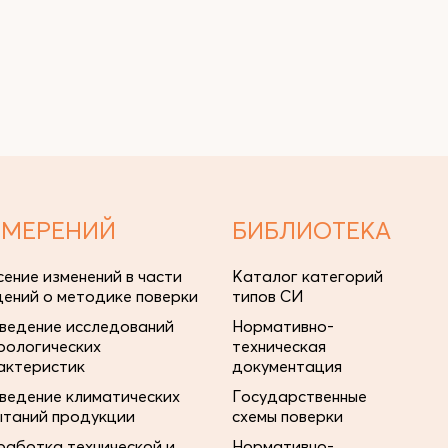
ЗМЕРЕНИЙ
БИБЛИОТЕКА
сение изменений в части
Каталог категорий
дений о методике поверки
типов СИ
ведение исследований
Нормативно-
рологических
техническая
актеристик
документация
ведение климатических
Государственные
ытаний продукции
схемы поверки
работка технической и
Нормативно-