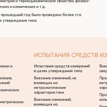
иметрия и термодинамические свойства, физико-
ских и клинических и т.д.
а прошедший год было проведено более ста
х утверждения типа.
ИСПЫТАНИЯ СРЕДСТВ И
мени и
Испытания средств измерений
Вне
в целях утверждения типа
све
ления,
Внесение изменений, не
Про
рений
влияющих на
мет
метрологические
хар
ханических
характеристики
Про
Внесение изменений,
исп
ометрических
влияющих на
Раз