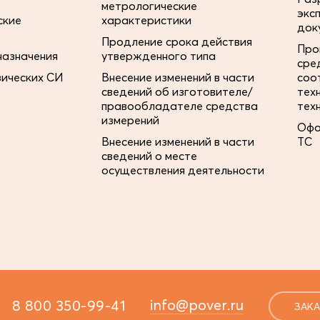
метрологические
экс
ские
характеристики
док
Продление срока действия
Про
назначения
утвержденного типа
сре
зических СИ
Внесение изменений в части
соо
сведений об изготовителе/
тех
правообладателе средства
тех
измерений
Офо
Внесение изменений в части
ТС
сведений о месте
осуществления деятельности
info@pover.ru
8 800 350-99-41
ЗАКА