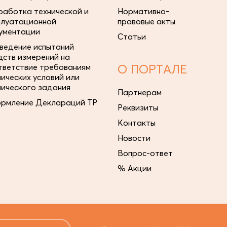
работка технической и
Нормативно-
плуатационной
правовые акты
ументации
Статьи
ведение испытаний
дств измерений на
тветствие требованиям
О ПОРТАЛЕ
нических условий или
нического задания
Партнерам
рмление Деклараций ТР
Реквизиты
Контакты
Новости
Вопрос-ответ
% Акции