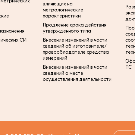
ометрических
влияющих на
Раз
метрологические
экс
ские
характеристики
док
Продление срока действия
Про
назначения
утвержденного типа
сре
зических СИ
Внесение изменений в части
соо
сведений об изготовителе/
тех
правообладателе средства
тех
измерений
Офо
Внесение изменений в части
ТС
сведений о месте
осуществления деятельности