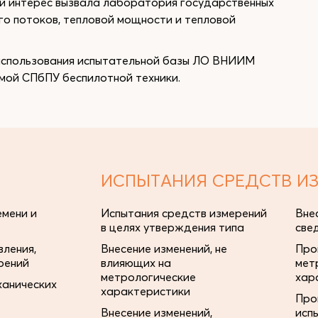
й интерес вызвала лаборатория государственных
го потоков, тепловой мощности и тепловой
 использования испытательной базы ЛО ВНИИМ
ой СПбПУ беспилотной техники.
ИСПЫТАНИЯ СРЕДСТВ И
мени и
Испытания средств измерений
Вне
в целях утверждения типа
све
ления,
Внесение изменений, не
Про
рений
влияющих на
мет
метрологические
хар
ханических
характеристики
Про
Внесение изменений,
исп