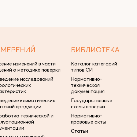
ЗМЕРЕНИЙ
БИБЛИОТЕКА
сение изменений в части
Каталог категорий
дений о методике поверки
типов СИ
ведение исследований
Нормативно-
рологических
техническая
актеристик
документация
ведение климатических
Государственные
ытаний продукции
схемы поверки
работка технической и
Нормативно-
плуатационной
правовые акты
ументации
Статьи