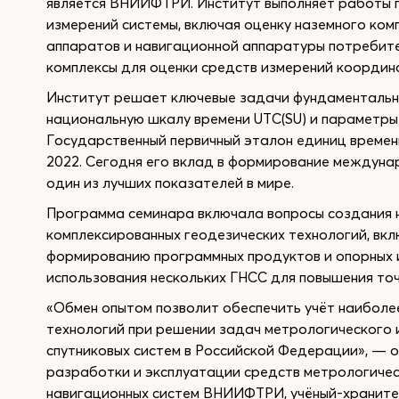
является ВНИИФТРИ. Институт выполняет работы 
измерений системы, включая оценку наземного ком
аппаратов и навигационной аппаратуры потребит
комплексы для оценки средств измерений координа
Институт решает ключевые задачи фундаменталь
национальную шкалу времени UTC(SU) и параметры
Государственный первичный эталон единиц времени
2022. Сегодня его вклад в формирование междуна
один из лучших показателей в мире.
Программа семинара включала вопросы создания 
комплексированных геодезических технологий, вкл
формированию программных продуктов и опорных и
использования нескольких ГНСС для повышения то
«Обмен опытом позволит обеспечить учёт наиболе
технологий при решении задач метрологического 
спутниковых систем в Российской Федерации», — 
разработки и эксплуатации средств метрологичес
навигационных систем ВНИИФТРИ, учёный-храните