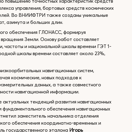
по повышению точностных характеристик средств
плекса управления, бортовых средств космических
елей. Во ВНИИФТРИ также созданы уникальные
т, азимута и больших длин.
ного обеспечения ГЛОНАСС, формируя
 вращения Земли. Основу работ составляет
, частоты и национальной шкалы времени ГЭТ 1-
родной шкалы времени составляет около 23%,
низкоорбитальных навигационных систем,
ючая космические, новых подходов к
змерительных данных, а также совместного
чности навигационной информации.
е актуальных тенденций развития навигационных
и фундаментального обеспечения навигационных
отметил заместитель начальника отделения
кого обеспечения координатно-временных и
ль государственного эталона
Игорь