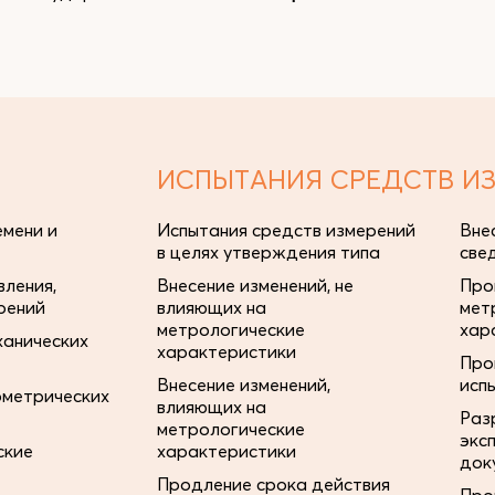
ИСПЫТАНИЯ СРЕДСТВ И
мени и
Испытания средств измерений
Вне
в целях утверждения типа
све
ления,
Внесение изменений, не
Про
рений
влияющих на
мет
метрологические
хар
ханических
характеристики
Про
Внесение изменений,
исп
ометрических
влияющих на
Раз
метрологические
экс
ские
характеристики
док
Продление срока действия