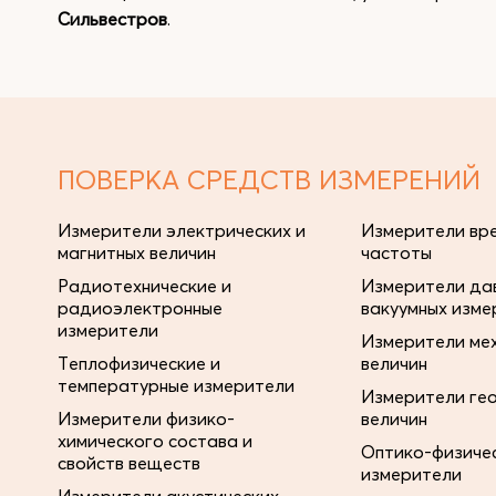
Сильвестров
.
ПОВЕРКА СРЕДСТВ ИЗМЕРЕНИЙ
Измерители электрических и
Измерители вре
магнитных величин
частоты
Радиотехнические и
Измерители дав
радиоэлектронные
вакуумных изме
измерители
Измерители ме
Теплофизические и
величин
температурные измерители
Измерители ге
Измерители физико-
величин
химического состава и
Оптико-физиче
свойств веществ
измерители