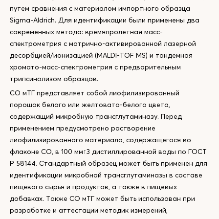
путем сравнения с материалом импортного образца
Sigma-Aldrich. Для идентификации были применены два
современных метода: времяпролетная масс-
спектрометрия с матрично-активированной лазерной
десорбцией/ионизацией (MALDI-TОF MS) и тандемная
хромато-масс-спектрометрия с предварительным
трипсинолизом образцов.
СО мТГ представляет собой лиофилизированный
порошок белого или желтовато-белого цвета,
содержащий микробную трансглутаминазу. Перед
применением предусмотрено растворение
лиофилизированного материала, содержащегося во
флаконе СО, в 100 мм↑3 дистиллированной воды по ГОСТ
Р 58144. Стандартный образец может быть применен для
идентификации микробной трансглутаминазы в составе
пищевого сырья и продуктов, а также в пищевых
добавках. Также СО мТГ может быть использован при
разработке и аттестации методик измерений,