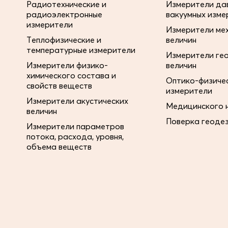
Радиотехнические и
Измерители дав
радиоэлектронные
вакуумных изме
измерители
Измерители ме
Теплофизические и
величин
температурные измерители
Измерители ге
Измерители физико-
величин
химического состава и
Оптико-физиче
свойств веществ
измерители
Измерители акустических
Медицинского 
величин
Поверка геоде
Измерители параметров
потока, расхода, уровня,
объема веществ