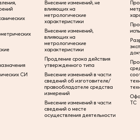
ления,
Внесение изменений, не
Про
рений
влияющих на
мет
метрологические
хар
ханических
характеристики
Про
Внесение изменений,
исп
ометрических
влияющих на
Раз
метрологические
экс
ские
характеристики
док
Продление срока действия
Про
назначения
утвержденного типа
сре
зических СИ
Внесение изменений в части
соо
сведений об изготовителе/
тех
правообладателе средства
тех
измерений
Офо
Внесение изменений в части
ТС
сведений о месте
осуществления деятельности