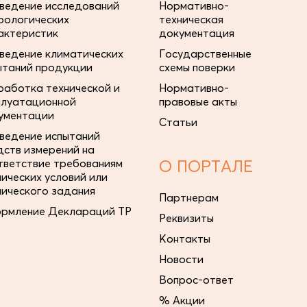
ведение исследований
Нормативно-
рологических
техническая
актеристик
документация
ведение климатических
Государственные
ытаний продукции
схемы поверки
работка технической и
Нормативно-
плуатационной
правовые акты
ументации
Статьи
ведение испытаний
дств измерений на
тветствие требованиям
О ПОРТАЛЕ
нических условий или
нического задания
Партнерам
рмление Деклараций ТР
Реквизиты
Контакты
Новости
Вопрос-ответ
% Акции