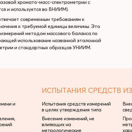
газовой хромато-масс-спектрометрии с
ся и используется во ВНИИМ).
твечает современным требованиям к
ачения к требуемой единицы величины. Это
измерений методом массового баланса по
вающей использование названной эталонной
метрии и стандартных образцов УНИИМ.
ИСПЫТАНИЯ СРЕДСТВ И
мени и
Испытания средств измерений
Вне
в целях утверждения типа
све
ления,
Внесение изменений, не
Про
рений
влияющих на
мет
метрологические
хар