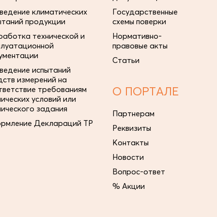
ведение климатических
Государственные
ытаний продукции
схемы поверки
работка технической и
Нормативно-
плуатационной
правовые акты
ументации
Статьи
ведение испытаний
дств измерений на
тветствие требованиям
О ПОРТАЛЕ
нических условий или
нического задания
Партнерам
рмление Деклараций ТР
Реквизиты
Контакты
Новости
Вопрос-ответ
% Акции