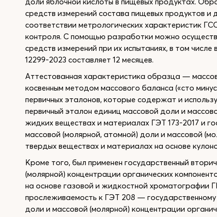
доли яблочной кислоты в пищевых продуктах. Обр
средств измерений состава пищевых продуктов и 
соответствии метрологических характеристик ГС
контроля. С помощью разработки можно осуществ
средств измерений при их испытаниях, в том числе
12299-2023 составляет 12 месяцев.
Аттестованная характеристика образца — массов
косвенным методом массового баланса («сто минус
первичных эталонов, которые содержат и использ
первичный эталон единиц массовой доли и массово
жидких веществах и материалах ГЭТ 173-2017 и г
массовой (молярной, атомной) доли и массовой (м
твердых веществах и материалах на основе кулоно
Кроме того, был применен государственный втори
(молярной) концентрации органических компонент
на основе газовой и жидкостной хроматографии Г
прослеживаемость к ГЭТ 208 — государственному 
доли и массовой (молярной) концентрации органич