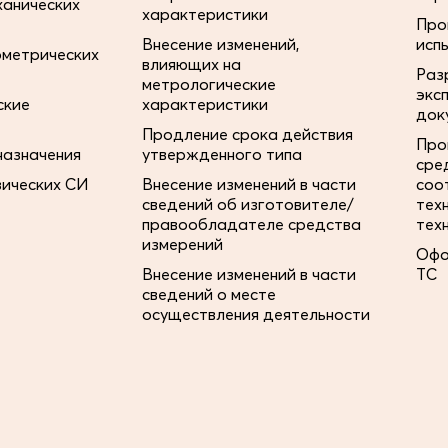
ханических
характеристики
Про
Внесение изменений,
исп
ометрических
влияющих на
Раз
метрологические
экс
ские
характеристики
док
Продление срока действия
Про
назначения
утвержденного типа
сре
зических СИ
Внесение изменений в части
соо
сведений об изготовителе/
тех
правообладателе средства
тех
измерений
Офо
Внесение изменений в части
ТС
сведений о месте
осуществления деятельности