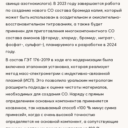
свинца азотнокислого). В 2023 году завершается работа
по созданию нового СО состава бромида калия, который
может быть использован в осадительном и окислительно-
восстановительном титрованиях, а также будет
применен для приготовления многокомпонентного СО
состава анионов (фторид-, хлорид-, бромид-, нитрат-,
фосфат-, сульфат-), планируемого к разработке в 2024
году.
В состав ГЭТ 176-2019 в ходе его модернизации была
включена эталонная установка, которая реализует
метод масс-спектрометрии с индуктивно-связанной
плазмой (ИСП). Это позволило уральским метрологам
расширить подходы к оценке чистоты материалов,
необходимых для создания СО. Наряду с прямым
определением основных компонентов применяется
косвенное, так называемый способ «100 % минус сумма
примесей», когда с очень высокой точностью
определяется не основной компонент, а сопутствующие