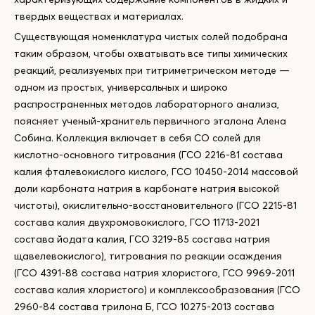
твердых веществах и материалах.
Существующая номенклатура чистых солей подобрана
таким образом, чтобы охватывать все типы химических
реакций, реализуемых при титриметрическом методе —
одном из простых, универсальных и широко
распространенных методов лабораторного анализа,
поясняет ученый-хранитель первичного эталона Алена
Собина. Коллекция включает в себя СО солей для
кислотно-основного титрования (ГСО 2216-81 состава
калия фталевокислого кислого, ГСО 10450-2014 массовой
доли карбоната натрия в карбонате натрия высокой
чистоты), окислительно-восстановительного (ГСО 2215-81
состава калия двухромовокислого, ГСО 11713-2021
состава йодата калия, ГСО 3219-85 состава натрия
щавелевокислого), титрования по реакции осаждения
(ГСО 4391-88 состава натрия хлористого, ГСО 9969-2011
состава калия хлористого) и комплексообразования (ГСО
2960-84 состава трилона Б, ГСО 10275-2013 состава