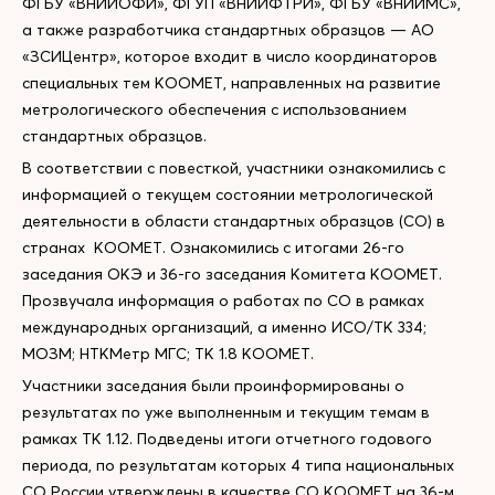
ФГБУ «ВНИИОФИ», ФГУП «ВНИИФТРИ», ФГБУ «ВНИИМС»,
а также разработчика стандартных образцов — АО
«ЗСИЦентр», которое входит в число координаторов
специальных тем КООМЕТ, направленных на развитие
метрологического обеспечения с использованием
стандартных образцов.
В соответствии с повесткой, участники ознакомились с
информацией о текущем состоянии метрологической
деятельности в области стандартных образцов (СО) в
странах КООМЕТ. Ознакомились с итогами 26-го
заседания ОКЭ и 36-го заседания Комитета КООМЕТ.
Прозвучала информация о работах по СО в рамках
международных организаций, а именно ИСО/ТК 334;
МОЗМ; НТКМетр МГС; ТК 1.8 КООМЕТ.
Участники заседания были проинформированы о
результатах по уже выполненным и текущим темам в
рамках ТК 1.12. Подведены итоги отчетного годового
периода, по результатам которых 4 типа национальных
СО России утверждены в качестве СО КООМЕТ на 36-м