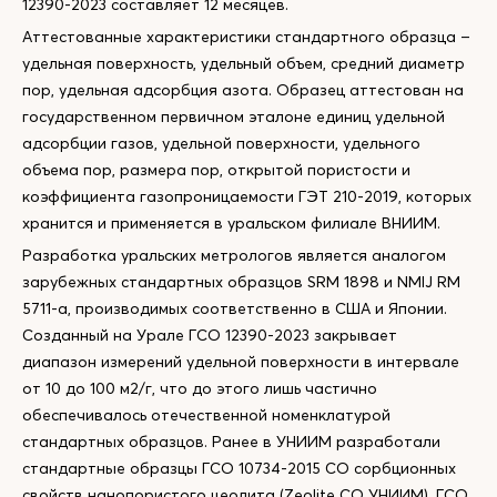
12390-2023 составляет 12 месяцев.
Аттестованные характеристики стандартного образца –
удельная поверхность, удельный объем, средний диаметр
пор, удельная адсорбция азота. Образец аттестован на
государственном первичном эталоне единиц удельной
адсорбции газов, удельной поверхности, удельного
объема пор, размера пор, открытой пористости и
коэффициента газопроницаемости ГЭТ 210-2019, которых
хранится и применяется в уральском филиале ВНИИМ.
Разработка уральских метрологов является аналогом
зарубежных стандартных образцов SRM 1898 и NMIJ RM
5711-a, производимых соответственно в США и Японии.
Созданный на Урале ГСО 12390-2023 закрывает
диапазон измерений удельной поверхности в интервале
от 10 до 100 м2/г, что до этого лишь частично
обеспечивалось отечественной номенклатурой
стандартных образцов. Ранее в УНИИМ разработали
стандартные образцы ГСО 10734-2015 СО сорбционных
свойств нанопористого цеолита (Zeolite СО УНИИМ), ГСО