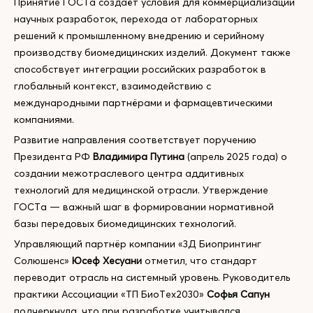
Принятие ГОСТа создаёт условия для коммерциализации
научных разработок, перехода от лабораторных
решений к промышленному внедрению и серийному
производству биомедицинских изделий. Документ также
способствует интеграции российских разработок в
глобальный контекст, взаимодействию с
международными партнёрами и фармацевтическими
компаниями.
Развитие направления соответствует поручению
Президента РФ
Владимира Путина
(апрель 2025 года) о
создании межотраслевого центра аддитивных
технологий для медицинской отрасли. Утверждение
ГОСТа — важный шаг в формировании нормативной
базы передовых биомедицинских технологий.
Управляющий партнёр компании «3Д Биопринтинг
Солюшенс»
Юсеф Хесуани
отметил, что стандарт
переводит отрасль на системный уровень. Руководитель
практики Ассоциации «ТП БиоТех2030»
Софья Сапун
подчеркнула, что при разработке учитывался