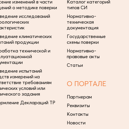
сение изменений в части
Каталог категорий
дений о методике поверки
типов СИ
ведение исследований
Нормативно-
рологических
техническая
актеристик
документация
ведение климатических
Государственные
ытаний продукции
схемы поверки
работка технической и
Нормативно-
плуатационной
правовые акты
ументации
Статьи
ведение испытаний
дств измерений на
тветствие требованиям
О ПОРТАЛЕ
нических условий или
нического задания
Партнерам
рмление Деклараций ТР
Реквизиты
Контакты
Новости