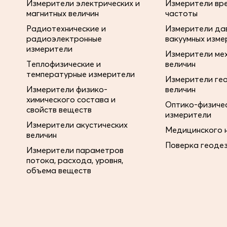
Измерители электрических и
Измерители вре
магнитных величин
частоты
Радиотехнические и
Измерители дав
радиоэлектронные
вакуумных изме
измерители
Измерители ме
Теплофизические и
величин
температурные измерители
Измерители ге
Измерители физико-
величин
химического состава и
Оптико-физиче
свойств веществ
измерители
Измерители акустических
Медицинского 
величин
Поверка геоде
Измерители параметров
потока, расхода, уровня,
объема веществ