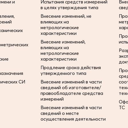
мени и
Испытания средств измерений
Вне
в целях утверждения типа
све
ления,
Внесение изменений, не
Про
рений
влияющих на
мет
метрологические
хар
ханических
характеристики
Про
Внесение изменений,
исп
ометрических
влияющих на
Раз
метрологические
экс
ские
характеристики
док
Продление срока действия
Про
назначения
утвержденного типа
сре
зических СИ
Внесение изменений в части
соо
сведений об изготовителе/
тех
правообладателе средства
тех
измерений
Офо
Внесение изменений в части
ТС
сведений о месте
осуществления деятельности