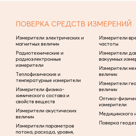
ПОВЕРКА СРЕДСТВ ИЗМЕРЕНИЙ
Измерители электрических и
Измерители вре
магнитных величин
частоты
Радиотехнические и
Измерители дав
радиоэлектронные
вакуумных изме
измерители
Измерители ме
Теплофизические и
величин
температурные измерители
Измерители ге
Измерители физико-
величин
химического состава и
Оптико-физиче
свойств веществ
измерители
Измерители акустических
Медицинского 
величин
Поверка геоде
Измерители параметров
потока, расхода, уровня,