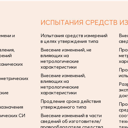
ИСПЫТАНИЯ СРЕДСТВ И
мени и
Испытания средств измерений
Вне
в целях утверждения типа
све
ления,
Внесение изменений, не
Про
рений
влияющих на
мет
метрологические
хар
ханических
характеристики
Про
Внесение изменений,
исп
ометрических
влияющих на
Раз
метрологические
экс
ские
характеристики
док
Продление срока действия
Про
назначения
утвержденного типа
сре
зических СИ
Внесение изменений в части
соо
сведений об изготовителе/
тех
правообладателе средства
тех