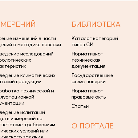
ЗМЕРЕНИЙ
БИБЛИОТЕКА
сение изменений в части
Каталог категорий
дений о методике поверки
типов СИ
ведение исследований
Нормативно-
рологических
техническая
актеристик
документация
ведение климатических
Государственные
ытаний продукции
схемы поверки
работка технической и
Нормативно-
плуатационной
правовые акты
ументации
Статьи
ведение испытаний
дств измерений на
тветствие требованиям
О ПОРТАЛЕ
нических условий или
нического задания