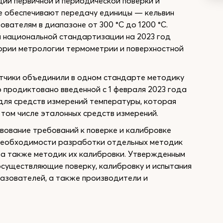
ии первичной и периодической поверки и
е обеспечивают передачу единицы — кельвин
вателям в диапазоне от 300 °С до 1200 °С.
 национальной стандартизации на 2023 год
атории метрологии термометрии и поверхностной
тчики объединили в одном стандарте методику
о продиктовано введенной с 1 февраля 2023 года
для средств измерений температуры, которая
 том числе эталонных средств измерений.
ование требований к поверке и калибровке
необходимости разработки отдельных методик
, а также методик их калибровки. Утвержденным
осуществляющие поверку, калибровку и испытания
азователей, а также производители и