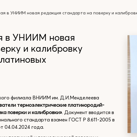
я в УНИИМ новая редакция стандарта на поверку и калибров
я в УНИИМ новая
верку и калибровку
платиновых
кого филиала ВНИИМ им. Д.И.Менделеева
ователи термоэлектрические платинородий-
ика поверки и калибровки»
. Документ вводится в
онального стандарта взамен ГОСТ Р 8.611-2005 в
т 04.04.2024 года.