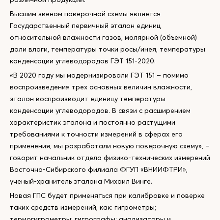
Высшим звеном поверочной схемы является
Государственный первичный эталон единиц
относительной влажности газов, молярной (объемной)
доли влаги, температуры точки росы/инея, температуры
конденсации углеводородов ГЭТ 151-2020.
«В 2020 году мы модернизировали ГЭТ 151 – помимо
воспроизведения трех основных величин влажности,
эталон воспроизводит единицу температуры
конденсации углеводородов. В связи с расширением
характеристик эталона и постоянно растущими
требованиями к точности измерений в сферах его
применения, мы разработали новую поверочную схему», –
говорит начальник отдела физико-технических измерений
Восточно-Сибирского филиала ФГУП «ВНИИФТРИ»,
ученый-хранитель эталона Михаил Винге.
Новая ГПС будет применяться при калибровке и поверке
таких средств измерений, как: гигрометры;
термогигрометры; гигрографы; анализаторы и