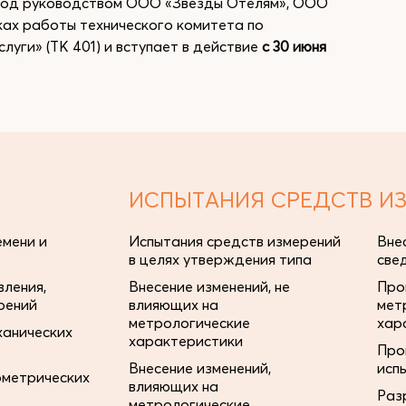
 под руководством ООО «Звезды Отелям», ООО
ках работы технического комитета по
уги» (ТК 401) и вступает в действие
с 30 июня
ИСПЫТАНИЯ СРЕДСТВ И
мени и
Испытания средств измерений
Вне
в целях утверждения типа
све
ления,
Внесение изменений, не
Про
рений
влияющих на
мет
метрологические
хар
ханических
характеристики
Про
Внесение изменений,
исп
ометрических
влияющих на
Раз
метрологические