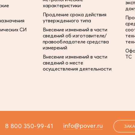
экс
ские
характеристики
док
Продление срока действия
Про
назначения
утвержденного типа
сре
зических СИ
Внесение изменений в части
соо
сведений об изготовителе/
тех
правообладателе средства
тех
измерений
Офо
Внесение изменений в части
ТС
сведений о месте
осуществления деятельности
info@pover.ru
8 800 350-99-41
ЗАКА