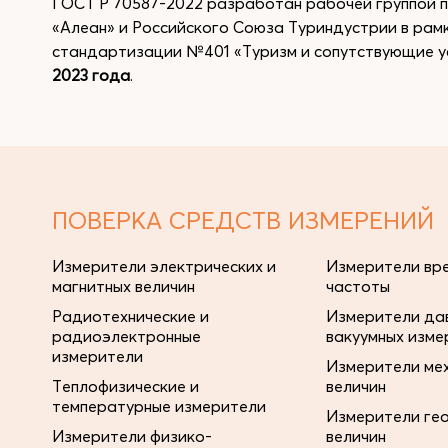
ГОСТ Р 70587-2022 разработан рабочей группой
«Алеан» и Российского Союза Туриндустрии в рам
стандартизации №401 «Туризм и сопутствующие усл
2023 года
.
ПОВЕРКА СРЕДСТВ ИЗМЕРЕНИЙ
Измерители электрических и
Измерители вре
магнитных величин
частоты
Радиотехнические и
Измерители дав
радиоэлектронные
вакуумных изме
измерители
Измерители ме
Теплофизические и
величин
температурные измерители
Измерители ге
Измерители физико-
величин