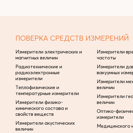
ПОВЕРКА СРЕДСТВ ИЗМЕРЕНИЙ
Измерители электрических и
Измерители вре
магнитных величин
частоты
Радиотехнические и
Измерители дав
радиоэлектронные
вакуумных изме
измерители
Измерители ме
Теплофизические и
величин
температурные измерители
Измерители ге
Измерители физико-
величин
химического состава и
Оптико-физиче
свойств веществ
измерители
Измерители акустических
Медицинского 
величин