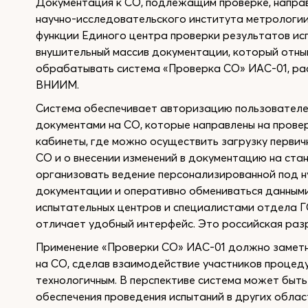
Документация к СО, подлежащим проверке, напра
научно-исследовательского института метрологии 
функции Единого центра проверки результатов и
внушительный массив документации, который отны
обрабатывать система «Проверка СО» ИАС-01, ра
ВНИИМ.
Система обеспечивает авторизацию пользователей
документами на СО, которые направлены на прове
кабинеты, где можно осуществить загрузку первич
СО и о внесении изменений в документацию на ст
организовать ведение персонализированной под 
документации и оперативно обмениваться данным
испытательных центров и специалистами отдела 
отличает удобный интерфейс. Это российская разр
Применение «Проверки СО» ИАС-01 должно заметн
на СО, сделав взаимодействие участников процед
технологичным. В перспективе система может быт
обеспечения проведения испытаний в других облас