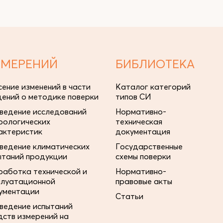
ЗМЕРЕНИЙ
БИБЛИОТЕКА
сение изменений в части
Каталог категорий
дений о методике поверки
типов СИ
ведение исследований
Нормативно-
рологических
техническая
актеристик
документация
ведение климатических
Государственные
ытаний продукции
схемы поверки
работка технической и
Нормативно-
плуатационной
правовые акты
ументации
Статьи
ведение испытаний
дств измерений на