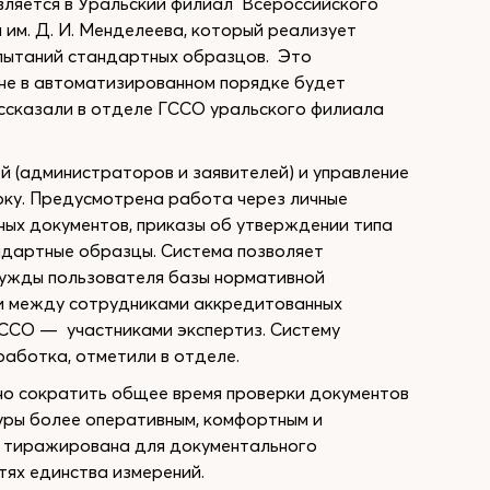
вляется в Уральский филиал Всероссийского
им. Д. И. Менделеева, который реализует
спытаний стандартных образцов. Это
не в автоматизированном порядке будет
ссказали в отделе ГССО уральского филиала
 (администраторов и заявителей) и управление
рку. Предусмотрена работа через личные
ных документов, приказы об утверждении типа
андартные образцы. Система позволяет
нужды пользователя базы нормативной
и между сотрудниками аккредитованных
ГССО — участниками экспертиз. Систему
аботка, отметили в отделе.
о сократить общее время проверки документов
уры более оперативным, комфортным и
ь тиражирована для документального
тях единства измерений.