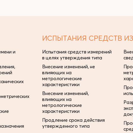
ИСПЫТАНИЯ СРЕДСТВ И
мени и
Испытания средств измерений
Вне
в целях утверждения типа
све
ления,
Внесение изменений, не
Про
рений
влияющих на
мет
метрологические
хар
ханических
характеристики
Про
Внесение изменений,
исп
ометрических
влияющих на
Раз
метрологические
экс
ские
характеристики
док
Продление срока действия
Про
назначения
утвержденного типа
сре