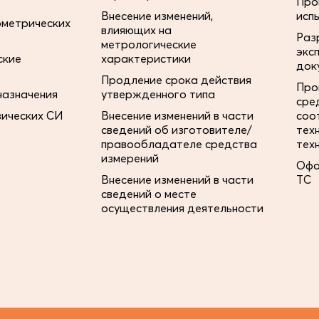
Про
Внесение изменений,
исп
ометрических
влияющих на
Раз
метрологические
экс
ские
характеристики
док
Продление срока действия
Про
назначения
утвержденного типа
сре
зических СИ
Внесение изменений в части
соо
сведений об изготовителе/
тех
правообладателе средства
тех
измерений
Офо
Внесение изменений в части
ТС
сведений о месте
осуществления деятельности