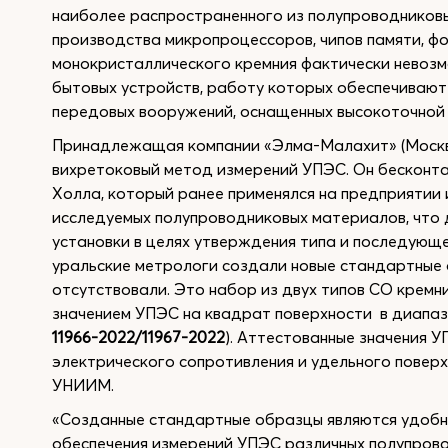
наиболее распространенного из полупроводниковы
производства микропроцессоров, чипов памяти, фо
монокристаллического кремния фактически невоз
бытовых устройств, работу которых обеспечивают
передовых вооружений, оснащенных высокоточной
Принадлежащая компании «Элма-Малахит» (Москва
вихретоковый метод измерений УПЭС. Он бесконт
Холла, который ранее применялся на предприятии
исследуемых полупроводниковых материалов, что
установки в целях утверждения типа и последующ
уральские метрологи создали новые стандартные 
отсутствовали. Это набор из двух типов СО кремн
значением УПЭС на квадрат поверхности в диапазо
11966-2022/11967-2022
). Аттестованные значения 
электрического сопротивления и удельного повер
УНИИМ.
«Созданные стандартные образцы являются удобн
обеспечения измерений УПЭС различных полупров