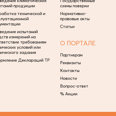
ведение климатических
Государственные
ытаний продукции
схемы поверки
работка технической и
Нормативно-
плуатационной
правовые акты
ументации
Статьи
ведение испытаний
дств измерений на
тветствие требованиям
О ПОРТАЛЕ
нических условий или
нического задания
Партнерам
рмление Деклараций ТР
Реквизиты
Контакты
Новости
Вопрос-ответ
% Акции