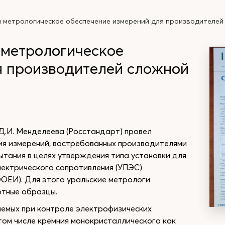
метрологическое обеспечение измерений для производителей
метрологическое
я производителей сложной
.И. Менделеева (Росстандарт) провел
ия измерений, востребованных производителями
ытания в целях утверждения типа установки для
лектрического сопротивления (УПЭС)
ОЕИ). Для этого уральские метрологи
тные образцы.
емых при контроле электрофизических
том числе кремния монокристаллического как