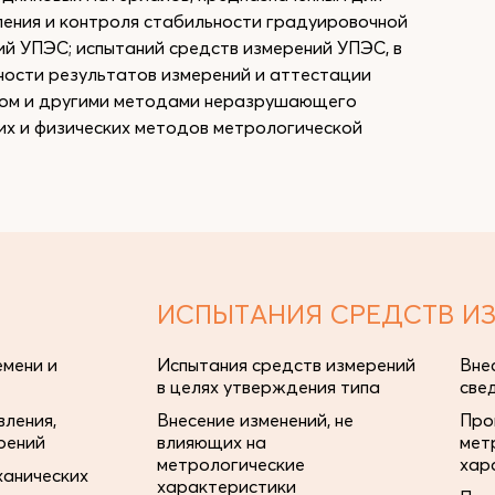
ления и контроля стабильности градуировочной
ий УПЭС; испытаний средств измерений УПЭС, в
чности результатов измерений и аттестации
ом и другими методами неразрушающего
их и физических методов метрологической
ИСПЫТАНИЯ СРЕДСТВ И
мени и
Испытания средств измерений
Вне
в целях утверждения типа
све
ления,
Внесение изменений, не
Про
рений
влияющих на
мет
метрологические
хар
ханических
характеристики