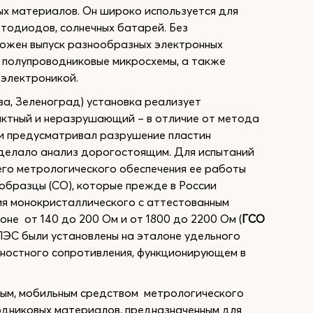
х материалов. Он широко используется для
тодиодов, солнечных батарей. Без
можен выпуск разнообразных электронных
 полупроводниковые микросхемы, а также
 электроникой.
, Зеленоград) установка реализует
актный и неразрушающий – в отличие от метода
 и предусматривал разрушение пластин
 делало анализ дорогостоящим. Для испытаний
его метрологического обеспечения ее работы
образцы (СО), которые прежде в России
ия монокристаллического с аттестованным
не от 140 до 200 Ом и от 1800 до 2200 Ом (
ГСО
УПЭС были установлены на эталоне удельного
хностного сопротивления, функционирующем в
ым, мобильным средством метрологического
одниковых материалов, предназначенным для