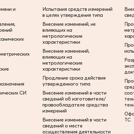
мени и
Испытания средств измерений
Вне
в целях утверждения типа
све
ления,
Внесение изменений, не
Про
рений
влияющих на
мет
метрологические
хар
ханических
характеристики
Про
Внесение изменений,
исп
ометрических
влияющих на
Раз
метрологические
экс
ские
характеристики
док
Продление срока действия
Про
назначения
утвержденного типа
сре
зических СИ
Внесение изменений в части
соо
сведений об изготовителе/
тех
правообладателе средства
тех
измерений
Офо
Внесение изменений в части
ТС
сведений о месте
осуществления деятельности