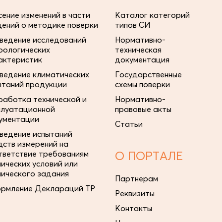
сение изменений в части
Каталог категорий
дений о методике поверки
типов СИ
ведение исследований
Нормативно-
рологических
техническая
актеристик
документация
ведение климатических
Государственные
ытаний продукции
схемы поверки
работка технической и
Нормативно-
плуатационной
правовые акты
ументации
Статьи
ведение испытаний
дств измерений на
тветствие требованиям
О ПОРТАЛЕ
нических условий или
нического задания
Партнерам
рмление Деклараций ТР
Реквизиты
Контакты