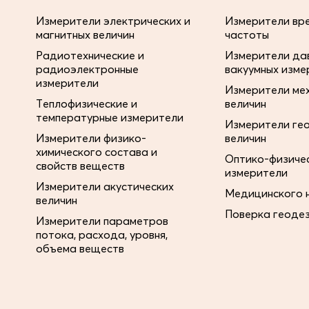
Измерители электрических и
Измерители вре
магнитных величин
частоты
Радиотехнические и
Измерители дав
радиоэлектронные
вакуумных изме
измерители
Измерители ме
Теплофизические и
величин
температурные измерители
Измерители ге
Измерители физико-
величин
химического состава и
Оптико-физиче
свойств веществ
измерители
Измерители акустических
Медицинского 
величин
Поверка геоде
Измерители параметров
потока, расхода, уровня,
объема веществ