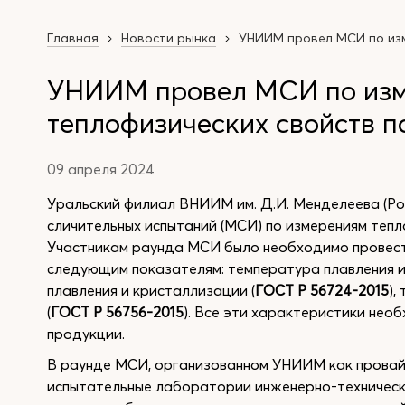
Главная
Новости рынка
УНИИМ провел МСИ по изм
УНИИМ провел МСИ по изм
теплофизических свойств 
09 апреля 2024
Уральский филиал ВНИИМ им. Д.И. Менделеева (Р
сличительных испытаний (МСИ) по измерениям теп
Участникам раунда МСИ было необходимо провест
следующим показателям: температура плавления и
плавления и кристаллизации (
ГОСТ Р 56724-2015
),
(
ГОСТ Р 56756-2015
). Все эти характеристики нео
продукции.
В раунде МСИ, организованном УНИИМ как провай
испытательные лаборатории инженерно-технически