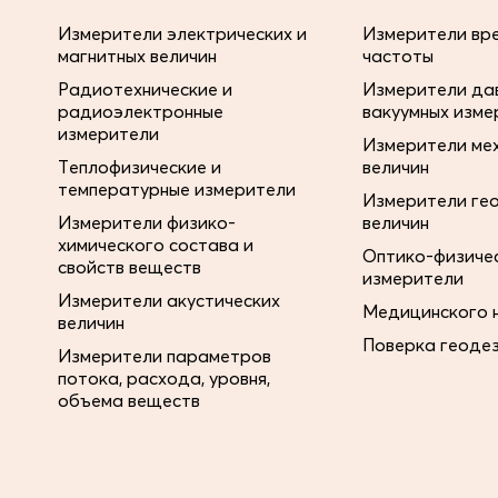
Измерители электрических и
Измерители вре
магнитных величин
частоты
Радиотехнические и
Измерители дав
радиоэлектронные
вакуумных изме
измерители
Измерители ме
Теплофизические и
величин
температурные измерители
Измерители ге
Измерители физико-
величин
химического состава и
Оптико-физиче
свойств веществ
измерители
Измерители акустических
Медицинского 
величин
Поверка геоде
Измерители параметров
потока, расхода, уровня,
объема веществ