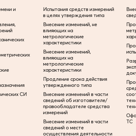
мени и
Испытания средств измерений
Вне
в целях утверждения типа
све
ления,
Внесение изменений, не
Про
рений
влияющих на
мет
метрологические
хар
ханических
характеристики
Про
Внесение изменений,
исп
ометрических
влияющих на
Раз
метрологические
экс
ские
характеристики
док
Продление срока действия
Про
назначения
утвержденного типа
сре
зических СИ
Внесение изменений в части
соо
сведений об изготовителе/
тех
правообладателе средства
тех
измерений
Офо
Внесение изменений в части
ТС
сведений о месте
осуществления деятельности