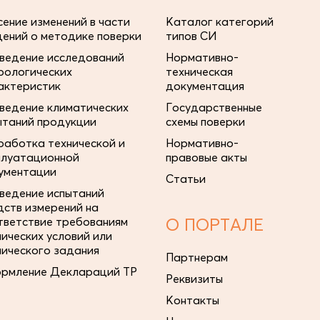
сение изменений в части
Каталог категорий
дений о методике поверки
типов СИ
ведение исследований
Нормативно-
рологических
техническая
актеристик
документация
ведение климатических
Государственные
ытаний продукции
схемы поверки
работка технической и
Нормативно-
плуатационной
правовые акты
ументации
Статьи
ведение испытаний
дств измерений на
тветствие требованиям
О ПОРТАЛЕ
нических условий или
нического задания
Партнерам
рмление Деклараций ТР
Реквизиты
Контакты