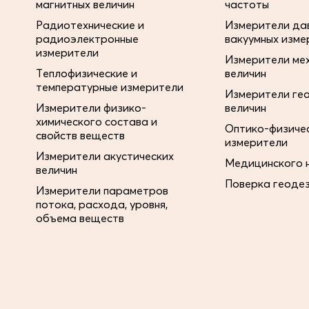
магнитных величин
частоты
Радиотехнические и
Измерители дав
радиоэлектронные
вакуумных изме
измерители
Измерители ме
Теплофизические и
величин
температурные измерители
Измерители ге
Измерители физико-
величин
химического состава и
Оптико-физиче
свойств веществ
измерители
Измерители акустических
Медицинского 
величин
Поверка геоде
Измерители параметров
потока, расхода, уровня,
объема веществ