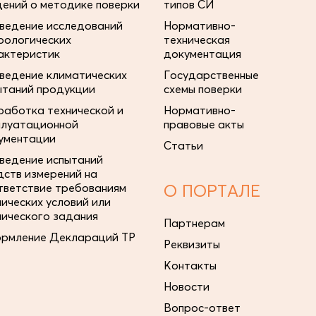
дений о методике поверки
типов СИ
ведение исследований
Нормативно-
рологических
техническая
актеристик
документация
ведение климатических
Государственные
ытаний продукции
схемы поверки
работка технической и
Нормативно-
плуатационной
правовые акты
ументации
Статьи
ведение испытаний
дств измерений на
тветствие требованиям
О ПОРТАЛЕ
нических условий или
нического задания
Партнерам
рмление Деклараций ТР
Реквизиты
Контакты
Новости
Вопрос-ответ