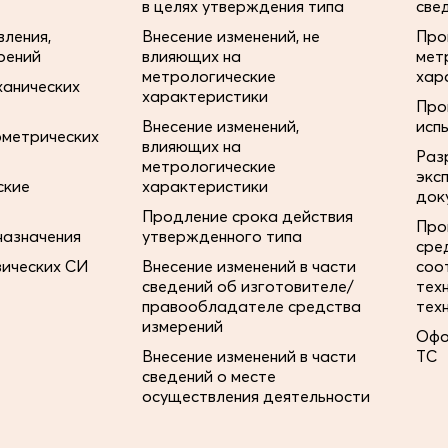
в целях утверждения типа
све
ления,
Внесение изменений, не
Про
рений
влияющих на
мет
метрологические
хар
ханических
характеристики
Про
Внесение изменений,
исп
ометрических
влияющих на
Раз
метрологические
экс
ские
характеристики
док
Продление срока действия
Про
назначения
утвержденного типа
сре
зических СИ
Внесение изменений в части
соо
сведений об изготовителе/
тех
правообладателе средства
тех
измерений
Офо
Внесение изменений в части
ТС
сведений о месте
осуществления деятельности