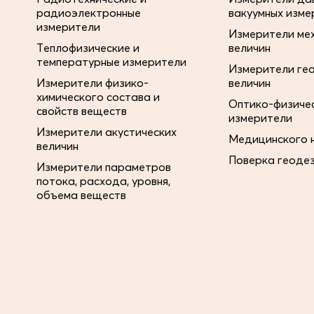
радиоэлектронные
вакуумных изме
измерители
Измерители ме
Теплофизические и
величин
температурные измерители
Измерители ге
Измерители физико-
величин
химического состава и
Оптико-физиче
свойств веществ
измерители
Измерители акустических
Медицинского 
величин
Поверка геоде
Измерители параметров
потока, расхода, уровня,
объема веществ