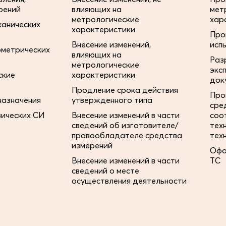
рений
влияющих на
мет
метрологические
хар
ханических
характеристики
Про
Внесение изменений,
исп
ометрических
влияющих на
Раз
метрологические
экс
ские
характеристики
док
Продление срока действия
Про
назначения
утвержденного типа
сре
зических СИ
Внесение изменений в части
соо
сведений об изготовителе/
тех
правообладателе средства
тех
измерений
Офо
Внесение изменений в части
ТС
сведений о месте
осуществления деятельности