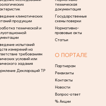
рологических
техническая
актеристик
документация
ведение климатических
Государственные
ытаний продукции
схемы поверки
работка технической и
Нормативно-
плуатационной
правовые акты
ументации
Статьи
ведение испытаний
дств измерений на
тветствие требованиям
О ПОРТАЛЕ
нических условий или
нического задания
Партнерам
рмление Деклараций ТР
Реквизиты
Контакты
Новости
Вопрос-ответ
% Акции