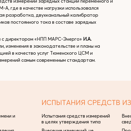
едств измерений зарядных станций переменного и
-А, где в качестве нагрузки использовался
ая разработка, двухканальный калибратор
ков постоянного тока в составе зарядных
ол с директором «НПП МАРС-Энерго»
И.А.
и, изменения в законодательстве и планы на
цией в качество услуг Тюменского ЦСМ и
измерений самым современным стандартам.
ИСПЫТАНИЯ СРЕДСТВ И
мени и
Испытания средств измерений
Вне
в целях утверждения типа
све
ления,
Внесение изменений, не
Про