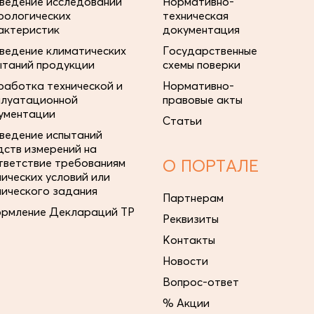
ведение исследований
Нормативно-
рологических
техническая
актеристик
документация
ведение климатических
Государственные
ытаний продукции
схемы поверки
работка технической и
Нормативно-
плуатационной
правовые акты
ументации
Статьи
ведение испытаний
дств измерений на
тветствие требованиям
О ПОРТАЛЕ
нических условий или
нического задания
Партнерам
рмление Деклараций ТР
Реквизиты
Контакты
Новости
Вопрос-ответ
% Акции