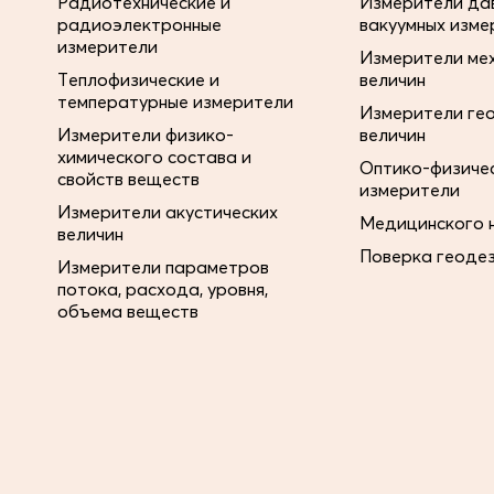
Радиотехнические и
Измерители дав
радиоэлектронные
вакуумных изме
измерители
Измерители ме
Теплофизические и
величин
температурные измерители
Измерители ге
Измерители физико-
величин
химического состава и
Оптико-физиче
свойств веществ
измерители
Измерители акустических
Медицинского 
величин
Поверка геоде
Измерители параметров
потока, расхода, уровня,
объема веществ