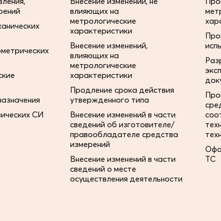
ления,
Внесение изменений, не
Про
рений
влияющих на
мет
метрологические
хар
ханических
характеристики
Про
Внесение изменений,
исп
ометрических
влияющих на
Раз
метрологические
экс
ские
характеристики
док
Продление срока действия
Про
назначения
утвержденного типа
сре
зических СИ
Внесение изменений в части
соо
сведений об изготовителе/
тех
правообладателе средства
тех
измерений
Офо
Внесение изменений в части
ТС
сведений о месте
осуществления деятельности