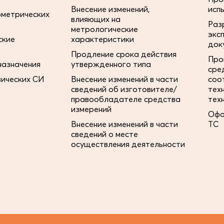
Внесение изменений,
исп
ометрических
влияющих на
Раз
метрологические
экс
ские
характеристики
док
Продление срока действия
Про
назначения
утвержденного типа
сре
зических СИ
Внесение изменений в части
соо
сведений об изготовителе/
тех
правообладателе средства
тех
измерений
Офо
Внесение изменений в части
ТС
сведений о месте
осуществления деятельности