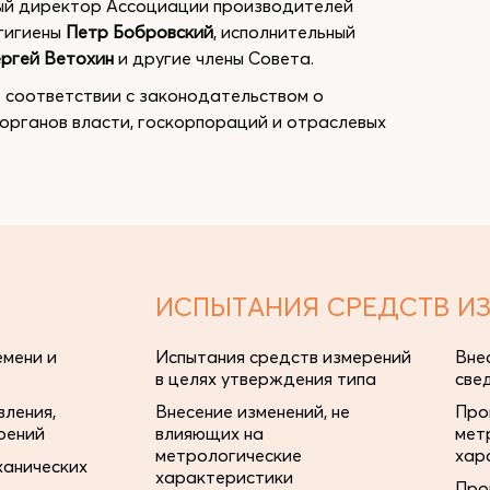
ный директор Ассоциации производителей
 гигиены
Петр Бобровский
, исполнительный
ргей Ветохин
и другие члены Совета.
 соответствии с законодательством о
органов власти, госкорпораций и отраслевых
ИСПЫТАНИЯ СРЕДСТВ И
мени и
Испытания средств измерений
Вне
в целях утверждения типа
све
ления,
Внесение изменений, не
Про
рений
влияющих на
мет
метрологические
хар
ханических
характеристики
Про