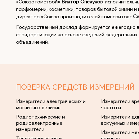
«Союзатомстрой»
Виктор Опекунов
, исполнитель
парфюмерии, косметики, товаров бытовой химии и
директор «Союза производителей композитов»
Се
Государственный доклад формируется ежегодно в
стандартизации на основе сведений федеральных 
объединений.
ПОВЕРКА СРЕДСТВ ИЗМЕРЕНИЙ
Измерители электрических и
Измерители вре
магнитных величин
частоты
Радиотехнические и
Измерители дав
радиоэлектронные
вакуумных изме
измерители
Измерители ме
Теплофизические и
величин