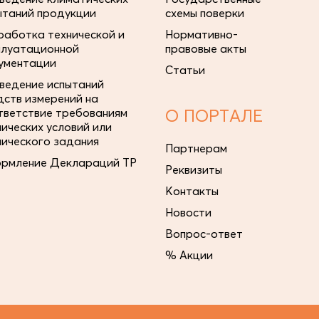
ытаний продукции
схемы поверки
работка технической и
Нормативно-
плуатационной
правовые акты
ументации
Статьи
ведение испытаний
дств измерений на
тветствие требованиям
О ПОРТАЛЕ
нических условий или
нического задания
Партнерам
рмление Деклараций ТР
Реквизиты
Контакты
Новости
Вопрос-ответ
% Акции