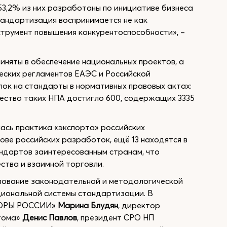
53,2% из них разработаны по инициативе бизнеса
тандартизация воспринимается не как
струмент повышения конкурентоспособности», –
иняты в обеспечение национальных проектов, а
еских регламентов ЕАЭС и Российской
ок на стандарты в нормативных правовых актах:
чество таких НПА достигло 600, содержащих 3335
сь практика «экспорта» российских
ве российских разработок, ещё 13 находятся в
ндартов заинтересованным странам, что
ства и взаимной торговли.
вование законодательной и методологической
циональной системы стандартизации. В
ОПОРЫ РОССИИ»
Марина Блудян
, директор
тома»
Денис Павлов
, президент СРО НП