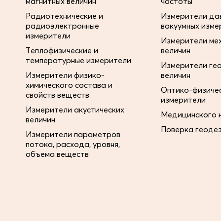
магнитных величин
частоты
Радиотехнические и
Измерители дав
радиоэлектронные
вакуумных изме
измерители
Измерители ме
Теплофизические и
величин
температурные измерители
Измерители ге
Измерители физико-
величин
химического состава и
Оптико-физиче
свойств веществ
измерители
Измерители акустических
Медицинского 
величин
Поверка геоде
Измерители параметров
потока, расхода, уровня,
объема веществ