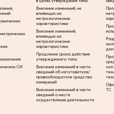
в целях утверждения типа
све
ления,
Внесение изменений, не
Про
рений
влияющих на
мет
метрологические
хар
ханических
характеристики
Про
Внесение изменений,
исп
ометрических
влияющих на
Раз
метрологические
экс
ские
характеристики
док
Продление срока действия
Про
назначения
утвержденного типа
сре
зических СИ
Внесение изменений в части
соо
сведений об изготовителе/
тех
правообладателе средства
тех
измерений
Офо
Внесение изменений в части
ТС
сведений о месте
осуществления деятельности