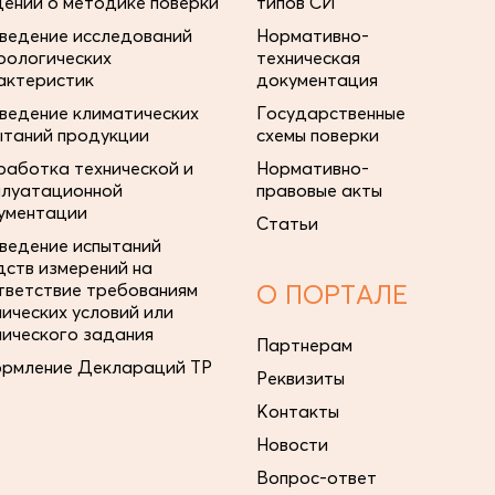
дений о методике поверки
типов СИ
ведение исследований
Нормативно-
рологических
техническая
актеристик
документация
ведение климатических
Государственные
ытаний продукции
схемы поверки
работка технической и
Нормативно-
плуатационной
правовые акты
ументации
Статьи
ведение испытаний
дств измерений на
тветствие требованиям
О ПОРТАЛЕ
нических условий или
нического задания
Партнерам
рмление Деклараций ТР
Реквизиты
Контакты
Новости
Вопрос-ответ