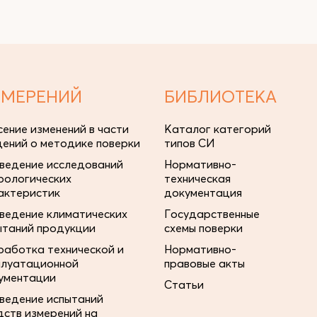
ЗМЕРЕНИЙ
БИБЛИОТЕКА
сение изменений в части
Каталог категорий
дений о методике поверки
типов СИ
ведение исследований
Нормативно-
рологических
техническая
актеристик
документация
ведение климатических
Государственные
ытаний продукции
схемы поверки
работка технической и
Нормативно-
плуатационной
правовые акты
ументации
Статьи
ведение испытаний
дств измерений на