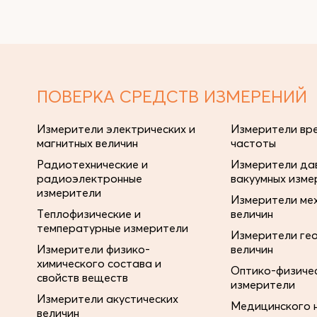
ПОВЕРКА СРЕДСТВ ИЗМЕРЕНИЙ
Измерители электрических и
Измерители вре
магнитных величин
частоты
Радиотехнические и
Измерители дав
радиоэлектронные
вакуумных изме
измерители
Измерители ме
Теплофизические и
величин
температурные измерители
Измерители ге
Измерители физико-
величин
химического состава и
Оптико-физиче
свойств веществ
измерители
Измерители акустических
Медицинского 
величин