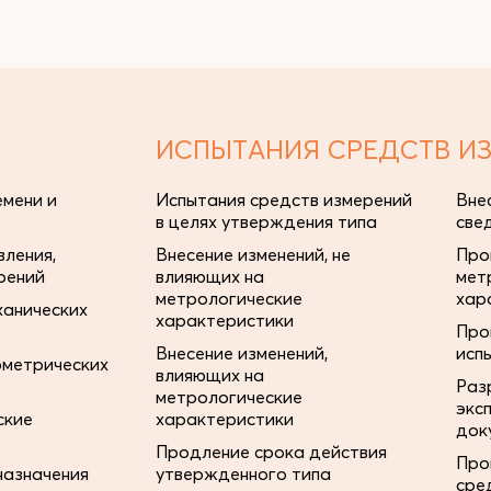
ИСПЫТАНИЯ СРЕДСТВ И
мени и
Испытания средств измерений
Вне
в целях утверждения типа
све
ления,
Внесение изменений, не
Про
рений
влияющих на
мет
метрологические
хар
ханических
характеристики
Про
Внесение изменений,
исп
ометрических
влияющих на
Раз
метрологические
экс
ские
характеристики
док
Продление срока действия
Про
назначения
утвержденного типа
сре