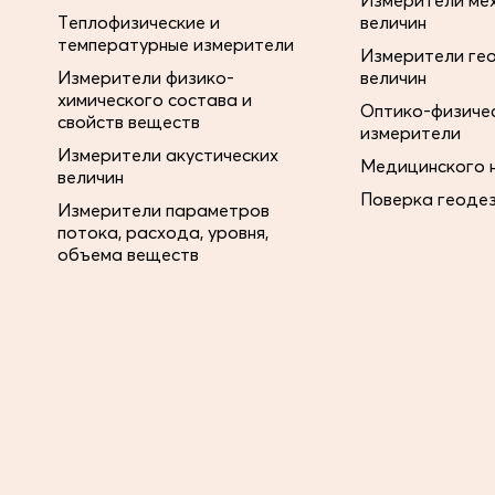
Измерители ме
Теплофизические и
величин
температурные измерители
Измерители ге
Измерители физико-
величин
химического состава и
Оптико-физиче
свойств веществ
измерители
Измерители акустических
Медицинского 
величин
Поверка геоде
Измерители параметров
потока, расхода, уровня,
объема веществ