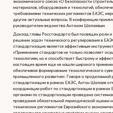
экономического союза «О безопасности строител
материалов, оборудования и технологий, обеспече
требованиями технических регламентов ЕАЭС, ме
другие актуальные вопросы. В конференции принял
руководителем ведомства Антоном Шалаевым.
Доклад главы Росстандарта был посвящен роли и
решении задач технического регулирования в ЕАЭС
стандартизация является эффективным инструмен
«Применение стандартов не только позволяет ос
технологиям, но и способствует быстрому и эффек
настоящее время еще не нашли широкого применен
обеспечивая формирование технологического суве
промышленного развития». Говоря о проделанной 
стандартизации в рамках ЕАЭС, Антон Шалаев от
координации работ по стандартизации в рамках Е
органами по стандартизации проведена системна
проведения обязательной периодической оценки на
технических регламентов Евразийского экономичес
содержащего конкретные критерии оценки, конкр