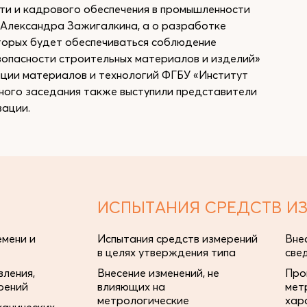
и и кадрового обеспечения в промышленности
лександра Зажигалкина, а о разработке
оторых будет обеспечиваться соблюдение
зопасности строительных материалов и изделий»
ции материалов и технологий ФГБУ «Институт
ного заседания также выступили представители
зации.
ИСПЫТАНИЯ СРЕДСТВ И
мени и
Испытания средств измерений
Вне
в целях утверждения типа
све
ления,
Внесение изменений, не
Про
рений
влияющих на
мет
метрологические
хар