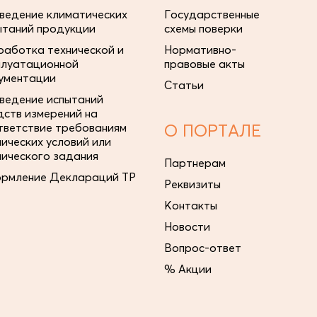
ведение климатических
Государственные
ытаний продукции
схемы поверки
работка технической и
Нормативно-
плуатационной
правовые акты
ументации
Статьи
ведение испытаний
дств измерений на
тветствие требованиям
О ПОРТАЛЕ
нических условий или
нического задания
Партнерам
рмление Деклараций ТР
Реквизиты
Контакты
Новости
Вопрос-ответ
% Акции