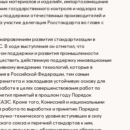
ьных материалов и изделий», импортозамещение
ние государственного контроля и надзора за
ры поддержки отечественных производителей и
а участие делегация Росстандарта во главе с
 направлениям развития стандартизации в
. В ходе выступления он отметил, что
том поддержки и развития промышленности:
уществить действенную поддержку инновационным
тивному внедрению технологий, которые в
ия в Российской Федерации, тем самым
ренитета и закладывая устойчивую основу для
работе в целях совершенствования работ по
метил принятый в прошлом году Порядок
АЭС. Кроме того, Комиссией и национальными
я работа по выработке и принятию Порядка
учно-технического уровня вступивших в силу
кого союза и перечней стандартов к ним,
етные процедуры, обеспечивающие обратную