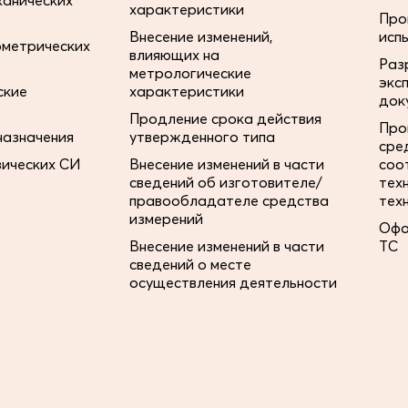
ханических
характеристики
Про
Внесение изменений,
исп
ометрических
влияющих на
Раз
метрологические
экс
ские
характеристики
док
Продление срока действия
Про
назначения
утвержденного типа
сре
зических СИ
Внесение изменений в части
соо
сведений об изготовителе/
тех
правообладателе средства
тех
измерений
Офо
Внесение изменений в части
ТС
сведений о месте
осуществления деятельности