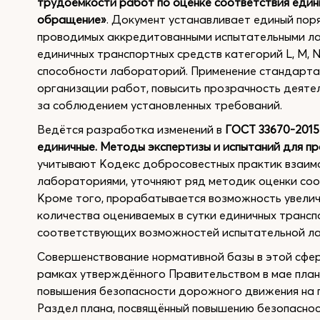
трудоёмкости работ по оценке соответствия един
обращение»
. Документ устанавливает единый пор
проводимых аккредитованными испытательными ла
единичных транспортных средств категорий L, M, N
способности лабораторий. Применение стандарта 
организации работ, повысить прозрачность деяте
за соблюдением установленных требований.
Ведётся разработка изменений в
ГОСТ 33670-2015
единичные. Методы экспертизы и испытаний для п
учитывают Кодекс добросовестных практик взаи
лабораториями, уточняют ряд методик оценки соо
Кроме того, прорабатывается возможность увелич
количества оцениваемых в сутки единичных транс
соответствующих возможностей испытательной л
Совершенствование нормативной базы в этой сфер
рамках утверждённого Правительством в мае пла
повышения безопасности дорожного движения на п
Раздел плана, посвящённый повышению безопаснос