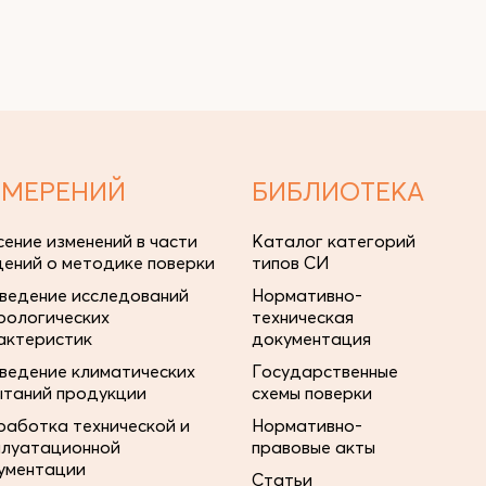
ЗМЕРЕНИЙ
БИБЛИОТЕКА
сение изменений в части
Каталог категорий
дений о методике поверки
типов СИ
ведение исследований
Нормативно-
рологических
техническая
актеристик
документация
ведение климатических
Государственные
ытаний продукции
схемы поверки
работка технической и
Нормативно-
плуатационной
правовые акты
ументации
Статьи