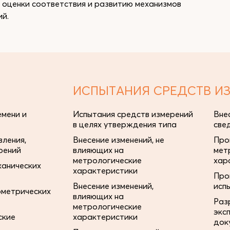
 оценки соответствия и развитию механизмов
й.
ИСПЫТАНИЯ СРЕДСТВ И
мени и
Испытания средств измерений
Вне
в целях утверждения типа
све
ления,
Внесение изменений, не
Про
рений
влияющих на
мет
метрологические
хар
ханических
характеристики
Про
Внесение изменений,
исп
ометрических
влияющих на
Раз
метрологические
экс
ские
характеристики
док