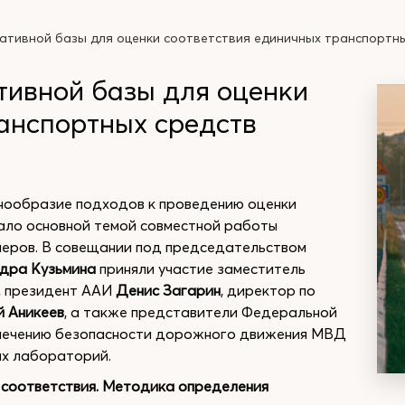
тивной базы для оценки соответствия единичных транспортны
ивной базы для оценки
анспортных средств
нообразие подходов к проведению оценки
тало основной темой совместной работы
еров. В совещании под председательством
дра Кузьмина
приняли участие заместитель
, президент ААИ
Денис Загарин
, директор по
й Аникеев
, а также представители Федеральной
спечению безопасности дорожного движения МВД
ых лабораторий.
соответствия. Методика определения