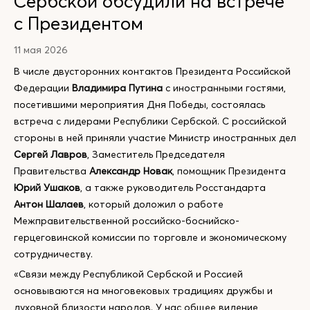
Сербской обсудили на встрече
с Президентом
11 мая 2026
В числе двусторонних контактов Президента Российской
Федерации
Владимира Путина
с иностранными гостями,
посетившими мероприятия Дня Победы, состоялась
встреча с лидерами Республики Сербской. С российской
стороны в ней приняли участие Министр иностранных дел
Сергей Лавров
, Заместитель Председателя
Правительства
Александр Новак
, помощник Президента
Юрий Ушаков
, а также руководитель Росстандарта
Антон Шалаев
, который доложил о работе
Межправительственной российско-боснийско-
герцеговинской комиссии по торговле и экономическому
сотрудничеству.
«Связи между Республикой Сербской и Россией
основываются на многовековых традициях дружбы и
духовной близости народов. У нас общее видение